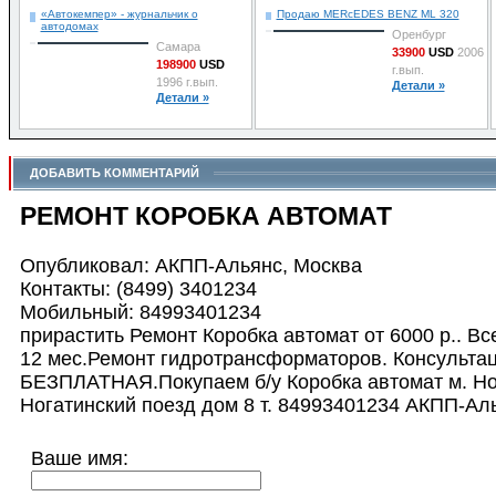
177000
USD
«Автокемпер» - журнальчик о
Продаю MERсEDES BENZ ML 320
автодомах
1995 г.вып.
Оренбург
Детали »
Самара
33900
USD
2006
198900
USD
г.вып.
1996 г.вып.
Детали »
Детали »
ДОБАВИТЬ КОММЕНТАРИЙ
РЕМОНТ КОРОБКА АВТОМАТ
Опубликовал: АКПП-Альянс, Москва
Контакты: (8499) 3401234
Мобильный: 84993401234
прирастить Ремонт Коробка автомат от 6000 р.. Вс
12 мес.Ремонт гидротрансформаторов. Консульта
БЕЗПЛАТНАЯ.Покупаем б/у Коробка автомат м. Но
Ногатинский поезд дом 8 т. 84993401234 АКПП-Ал
Ваше имя: