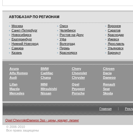
АВТОБАЗАР ПО РЕГИОНАМ
Москва
Омск
Воронеж
Санкт-Петербург
Челябинск
Саратов
Новосибирск
Ростов-на-Дону
Краснодар
Екатеринбург
Уфа
Ижевск
Нижний Новгород
Волгоград
Ярославль
Самара
Пермь
Ульяновск
Казань
Красноярск
Барнаул
Acura
BMW
Chery
Citroen
Alfa Romeo
Cadillac
Chevrolet
Dacia
Audi
Chana
Chrysler
Daewoo
Lifan
MINI
Opel
Renault
Mazda
Mitsubishi
Peugeot
Seat
Mercedes
Nissan
Porsche
Skoda
Главная
Рекл
Opel ChevroletDaewoo Заз - цены, кредит, лизинг
© 2006-2010
Все права защищены