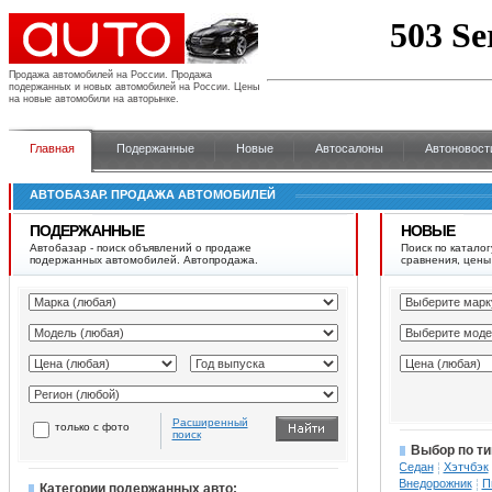
Продажа автомобилей на России.
Продажа
подержанных и новых автомобилей на России. Цены
на новые автомобили на авторынке.
Главная
Подержанные
Новые
Автосалоны
Автоновост
АВТОБАЗАР. ПРОДАЖА АВТОМОБИЛЕЙ
ПОДЕРЖАННЫЕ
НОВЫЕ
Автобазар - поиск объявлений о продаже
Поиск по каталог
подержанных автомобилей. Автопродажа.
сравнения, цены
Расширенный
только с фото
поиск
Выбор по ти
Седан
Хэтчбэк
Внедорожник
П
Категории подержанных авто: