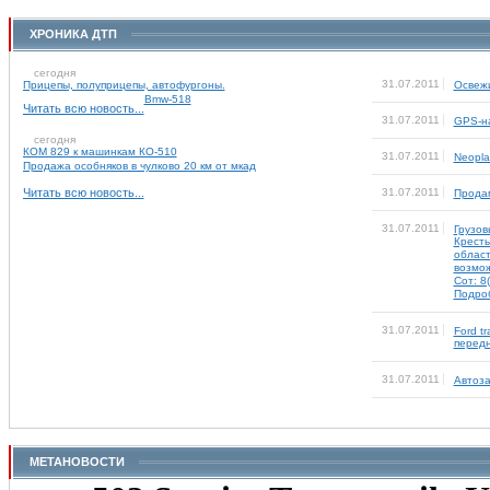
ХРОНИКА ДТП
сегодня
31.07.2011
Прицепы, полуприцепы, автофургоны.
Освежи
Bmw-518
Читать всю новость...
31.07.2011
GPS-на
сегодня
КОМ 829 к машинкам КО-510
31.07.2011
Neopl
Продажа особняков в чулково 20 км от мкад
Читать всю новость...
31.07.2011
Продам
31.07.2011
Грузов
Кресть
област
возмож
Сот: 8
Подроб
31.07.2011
Ford t
перед
31.07.2011
Автоз
МЕТАНОВОСТИ