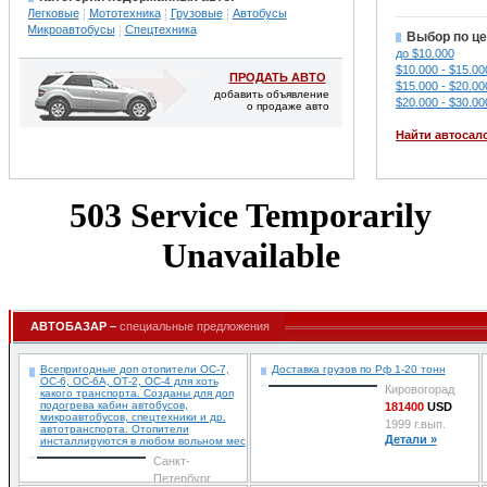
Легковые
Мототехника
Грузовые
Автобусы
Микроавтобусы
Спецтехника
Выбор по це
до $10.000
$10.000 - $15.00
ПРОДАТЬ АВТО
$15.000 - $20.00
добавить объявление
$20.000 - $30.00
о продаже авто
Найти автосал
АВТОБАЗАР –
специальные предложения
Всепригодные доп отопители ОС-7,
Доставка грузов по Рф 1-20 тонн
ОС-6, ОС-6А, ОТ-2, ОС-4 для хоть
Кировогорад
какого транспорта. Созданы для доп
подогрева кабин автобусов,
181400
USD
микроавтобусов, спецтехники и др.
1999 г.вып.
автотранспорта. Отопители
Детали »
инсталлируются в любом вольном мес
Санкт-
Петербург