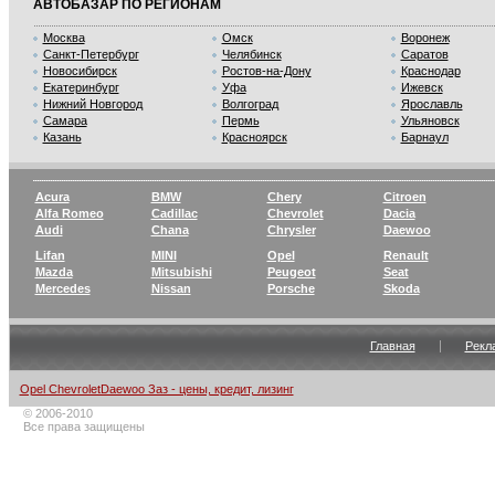
АВТОБАЗАР ПО РЕГИОНАМ
Москва
Омск
Воронеж
Санкт-Петербург
Челябинск
Саратов
Новосибирск
Ростов-на-Дону
Краснодар
Екатеринбург
Уфа
Ижевск
Нижний Новгород
Волгоград
Ярославль
Самара
Пермь
Ульяновск
Казань
Красноярск
Барнаул
Acura
BMW
Chery
Citroen
Alfa Romeo
Cadillac
Chevrolet
Dacia
Audi
Chana
Chrysler
Daewoo
Lifan
MINI
Opel
Renault
Mazda
Mitsubishi
Peugeot
Seat
Mercedes
Nissan
Porsche
Skoda
Главная
Рекл
Opel ChevroletDaewoo Заз - цены, кредит, лизинг
© 2006-2010
Все права защищены