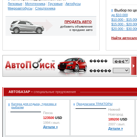
Легковые
Мототехника
Грузовые
Автобусы
Микроавтобусы
Спецтехника
Выбор по це
до $10.000
$10.000 - $15.00
ПРОДАТЬ АВТО
$15.000 - $20.00
добавить объявление
$20.000 - $30.00
о продаже авто
Найти автосал
АВТОБАЗАР –
специальные предложения
Катера для отдыха, туризма и
Предлагаем ТРАКТОРЫ
рыбалки
Нижний
Пенза
Новгород
123500
USD
189200
USD
1994 г.вып.
2007 г.вып.
Детали »
Детали »