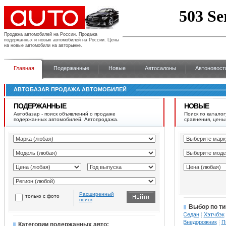
Продажа автомобилей на России.
Продажа
подержанных и новых автомобилей на России. Цены
на новые автомобили на авторынке.
Главная
Подержанные
Новые
Автосалоны
Автоновост
АВТОБАЗАР. ПРОДАЖА АВТОМОБИЛЕЙ
ПОДЕРЖАННЫЕ
НОВЫЕ
Автобазар - поиск объявлений о продаже
Поиск по каталог
подержанных автомобилей. Автопродажа.
сравнения, цены
Расширенный
только с фото
поиск
Выбор по ти
Седан
Хэтчбэк
Внедорожник
П
Категории подержанных авто: