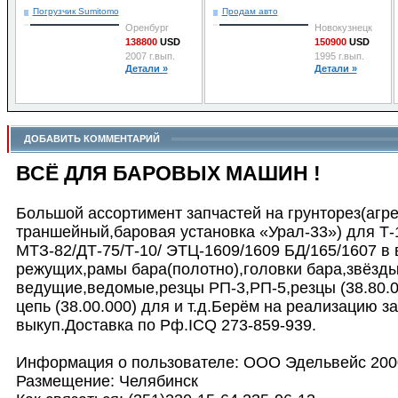
Погрузчик Sumitomo
Продам авто
Оренбург
Новокузнецк
138800
USD
150900
USD
2007 г.вып.
1995 г.вып.
Детали »
Детали »
ДОБАВИТЬ КОММЕНТАРИЙ
ВСЁ ДЛЯ БАРОВЫХ МАШИН !
Большой ассортимент запчастей на грунторез(агре
траншейный,баровая установка «Урал-33») для Т-
МТЗ-82/ДТ-75/Т-10/ ЭТЦ-1609/1609 БД/165/1607 в 
режущих,рамы бара(полотно),головки бара,звёзд
ведущие,ведомые,резцы РП-3,РП-5,резцы (38.80.0
цепь (38.00.000) для и т.д.Берём на реализацию з
выкуп.Доставка по Рф.ICQ 273-859-939.
Информация о пользователе: ООО Эдельвейс 200
Размещение: Челябинск