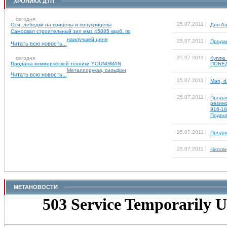
ХРОНИКА ДТП
сегодня
25.07.2011
Оси, лебедки на прицепы и полуприцепы
Для Au
Самосвал строительный зил ммз 45085 карб. по
наилучшей цене
25.07.2011
Прода
Читать всю новость...
25.07.2011
сегодня
Куплю 
Продажа коммерческой техники YOUNGMAN
ПОБЕ
Металлорукав, сильфон
Читать всю новость...
25.07.2011
Man, da
25.07.2011
Продаю
резино
916-18
Подроб
25.07.2011
Продаю
25.07.2011
Нисса
МЕТАНОВОСТИ