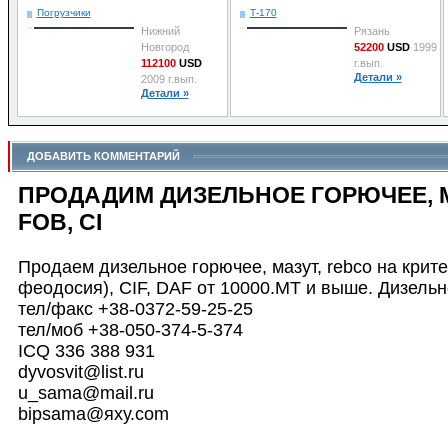
Погрузчики
Т-170
Нижний
Рязань
Новгород
52200
USD
1999
112100
USD
г.вып.
Детали »
2009 г.вып.
Детали »
ДОБАВИТЬ КОММЕНТАРИЙ
ПРОДАДИМ ДИЗЕЛЬНОЕ ГОРЮЧЕЕ, М
FOB, CI
Продаем дизельное горючее, мазут, rebco на крит
феодосия), CIF, DAF от 10000.МТ и выше. Дизельно
тел/факс +38-0372-59-25-25
тел/моб +38-050-374-5-374
ICQ 336 388 931
dyvosvit@list.ru
u_sama@mail.ru
bipsama@яху.com