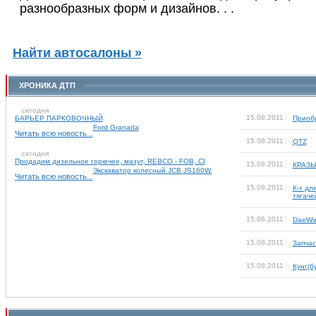
разнообразных форм и дизайнов. . .
Найти автосалоны »
ХРОНИКА ДТП
сегодня
15.08.2011
БАРЬЕР ПАРКОВОЧНЫЙ
Приобр
Ford Granada
Читать всю новость...
15.08.2011
QTZ
сегодня
Продадим дизельное горючее, мазут, REBCO - FOB, CI
15.08.2011
КРАЗЫ
Экскаватор колесный JCB JS160W.
Читать всю новость...
15.08.2011
К-т дл
тягаче
15.08.2011
DaeWo
15.08.2011
Запча
15.08.2011
Кунг(б