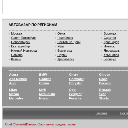
АВТОБАЗАР ПО РЕГИОНАМ
Москва
Омск
Воронеж
Санкт-Петербург
Челябинск
Саратов
Новосибирск
Ростов-на-Дону
Краснодар
Екатеринбург
Уфа
Ижевск
Нижний Новгород
Волгоград
Ярославль
Самара
Пермь
Ульяновск
Казань
Красноярск
Барнаул
Acura
BMW
Chery
Citroen
Alfa Romeo
Cadillac
Chevrolet
Dacia
Audi
Chana
Chrysler
Daewoo
Lifan
MINI
Opel
Renault
Mazda
Mitsubishi
Peugeot
Seat
Mercedes
Nissan
Porsche
Skoda
Главная
Рекл
Opel ChevroletDaewoo Заз - цены, кредит, лизинг