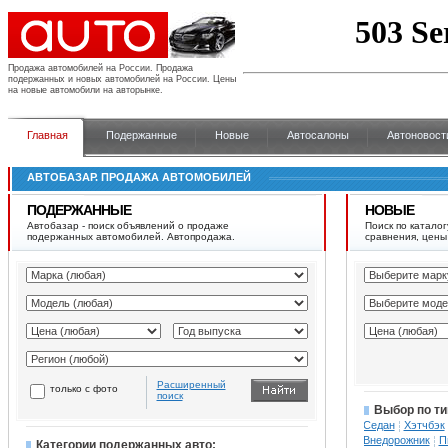
Продажа автомобилей на России.
Продажа
подержанных и новых автомобилей на России. Цены
на новые автомобили на авторынке.
Главная
Подержанные
Новые
Автосалоны
Автоновост
АВТОБАЗАР. ПРОДАЖА АВТОМОБИЛЕЙ
ПОДЕРЖАННЫЕ
НОВЫЕ
Автобазар - поиск объявлений о продаже
Поиск по каталог
подержанных автомобилей. Автопродажа.
сравнения, цены
Расширенный
только с фото
поиск
Выбор по ти
Седан
Хэтчбэк
Внедорожник
П
Категории подержанных авто: