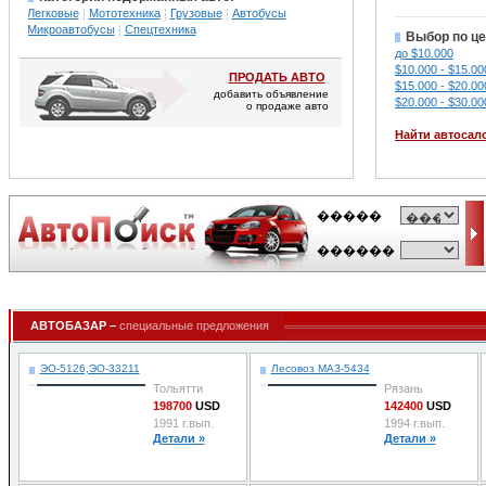
Легковые
Мототехника
Грузовые
Автобусы
Микроавтобусы
Спецтехника
Выбор по це
до $10.000
$10.000 - $15.00
ПРОДАТЬ АВТО
$15.000 - $20.00
добавить объявление
$20.000 - $30.00
о продаже авто
Найти автосал
АВТОБАЗАР –
специальные предложения
ЭО-5126,ЭО-33211
Лесовоз МАЗ-5434
Тольятти
Рязань
198700
USD
142400
USD
1991 г.вып.
1994 г.вып.
Детали »
Детали »