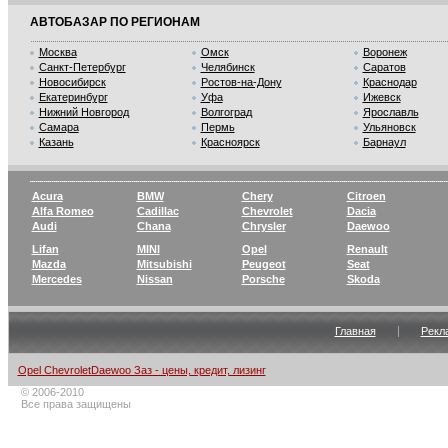
АВТОБАЗАР ПО РЕГИОНАМ
Москва
Омск
Воронеж
Санкт-Петербург
Челябинск
Саратов
Новосибирск
Ростов-на-Дону
Краснодар
Екатеринбург
Уфа
Ижевск
Нижний Новгород
Волгоград
Ярославль
Самара
Пермь
Ульяновск
Казань
Красноярск
Барнаул
Acura
BMW
Chery
Citroen
Alfa Romeo
Cadillac
Chevrolet
Dacia
Audi
Chana
Chrysler
Daewoo
Lifan
MINI
Opel
Renault
Mazda
Mitsubishi
Peugeot
Seat
Mercedes
Nissan
Porsche
Skoda
Главная
Рекл
Opel ChevroletDaewoo Заз - цены, кредит, лизинг
© 2006-2010
Все права защищены