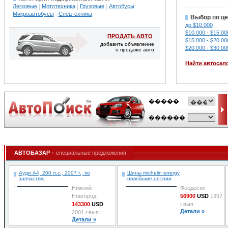
Легковые
Мототехника
Грузовые
Автобусы
Микроавтобусы
Спецтехника
Выбор по це
до $10.000
$10.000 - $15.00
ПРОДАТЬ АВТО
$15.000 - $20.00
добавить объявление
$20.000 - $30.00
о продаже авто
Найти автосал
АВТОБАЗАР –
специальные предложения
Ауди A4, 200 л.с., 2007 г., по
Шины michelin energy
запчастям.
новейшие,летнии
Нижний
Феодосия
Новгород
56900
USD
1997
143300
USD
г.вып.
Детали »
2001 г.вып.
Детали »