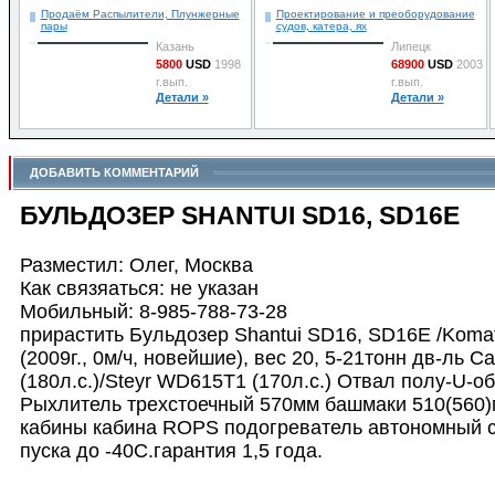
Продаём Распылители, Плунжерные
Проектирование и преоборудование
пары
судов, катера, ях
Казань
Липецк
5800
USD
1998
68900
USD
2003
г.вып.
г.вып.
Детали »
Детали »
ДОБАВИТЬ КОММЕНТАРИЙ
БУЛЬДОЗЕР SHANTUI SD16, SD16E
Разместил: Олег, Москва
Как связяаться: не указан
Мобильный: 8-985-788-73-28
прирастить Бульдозер Shantui SD16, SD16E /Komat
(2009г., 0м/ч, новейшие), вес 20, 5-21тонн дв-ль Cat
(180л.с.)/Steyr WD615T1 (170л.с.) Отвал полу-U-о
Рыхлитель трехстоечный 570мм башмаки 510(560)
кабины кабина ROPS подогреватель автономный 
пуска до -40С.гарантия 1,5 года.