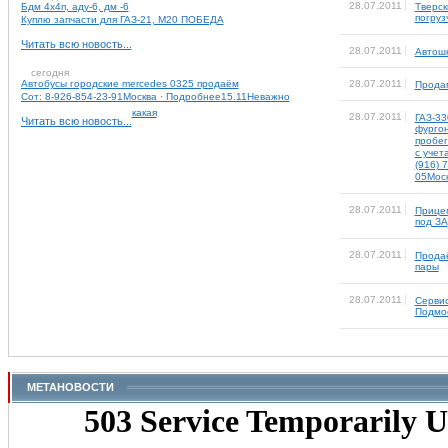
28.07.2011
Бдм 4х4п, аду-6, дм -6
Тверск
погруз
Куплю запчасти для ГАЗ-21, М20 ПОБЕДА
Читать всю новость...
28.07.2011
Автош
сегодня
Автобусы городские mercedes 0325 продаём
28.07.2011
Продам
Сот: 8-926-854-23-91Москва · Подробнее15.11Неважно
какая
28.07.2011
ГАЗ-33
Читать всю новость...
фургон
пробег
с учет
(916) 
05Мос
28.07.2011
Прицеп
под ЗА
28.07.2011
Прода
пары
28.07.2011
Сервис
Подмос
МЕТАНОВОСТИ