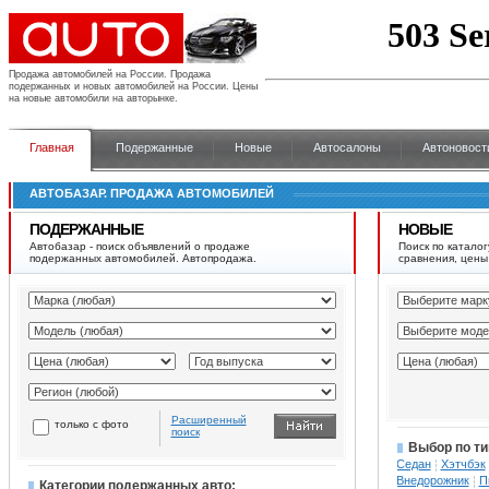
Продажа автомобилей на России.
Продажа
подержанных и новых автомобилей на России. Цены
на новые автомобили на авторынке.
Главная
Подержанные
Новые
Автосалоны
Автоновост
АВТОБАЗАР. ПРОДАЖА АВТОМОБИЛЕЙ
ПОДЕРЖАННЫЕ
НОВЫЕ
Автобазар - поиск объявлений о продаже
Поиск по каталог
подержанных автомобилей. Автопродажа.
сравнения, цены
Расширенный
только с фото
поиск
Выбор по ти
Седан
Хэтчбэк
Внедорожник
П
Категории подержанных авто: