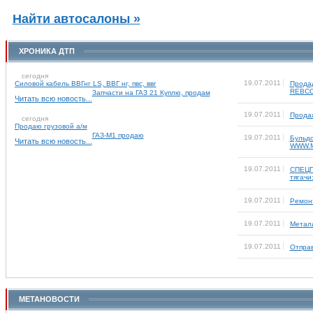
Найти автосалоны »
ХРОНИКА ДТП
сегодня
19.07.2011
Силовой кабель ВВГнг LS, ВВГ нг, пвс, ввг
Продад
REBCO 
Запчасти на ГАЗ 21 Куплю, продам
Читать всю новость...
19.07.2011
Продаж
сегодня
Продаю грузовой а/м
ГАЗ-М1 продаю
19.07.2011
Бульдо
Читать всю новость...
WWW.
19.07.2011
СПЕЦП
тягачи
19.07.2011
Ремон
19.07.2011
Металл
19.07.2011
Отправ
МЕТАНОВОСТИ