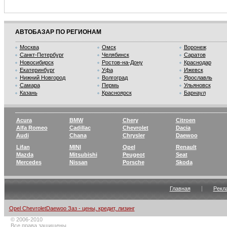
АВТОБАЗАР ПО РЕГИОНАМ
Москва
Омск
Воронеж
Санкт-Петербург
Челябинск
Саратов
Новосибирск
Ростов-на-Дону
Краснодар
Екатеринбург
Уфа
Ижевск
Нижний Новгород
Волгоград
Ярославль
Самара
Пермь
Ульяновск
Казань
Красноярск
Барнаул
Acura
BMW
Chery
Citroen
Alfa Romeo
Cadillac
Chevrolet
Dacia
Audi
Chana
Chrysler
Daewoo
Lifan
MINI
Opel
Renault
Mazda
Mitsubishi
Peugeot
Seat
Mercedes
Nissan
Porsche
Skoda
Главная
Рекл
Opel ChevroletDaewoo Заз - цены, кредит, лизинг
© 2006-2010
Все права защищены