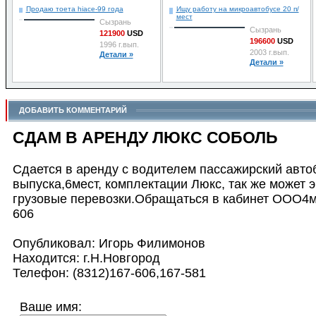
Продаю тоета hiace-99 года
Ищу работу на микроавтобусе 20 п/
мест
Сызрань
Сызрань
121900
USD
196600
USD
1996 г.вып.
2003 г.вып.
Детали »
Детали »
ДОБАВИТЬ КОММЕНТАРИЙ
СДАМ В АРЕНДУ ЛЮКС СОБОЛЬ
Сдается в аренду с водителем пассажирский авт
выпуска,6мест, комплектации Люкс, так же может 
грузовые перевозки.Обращаться в кабинет OOO4ма
606
Опубликовал: Игорь Филимонов
Находится: г.Н.Новгород
Телефон: (8312)167-606,167-581
Ваше имя: