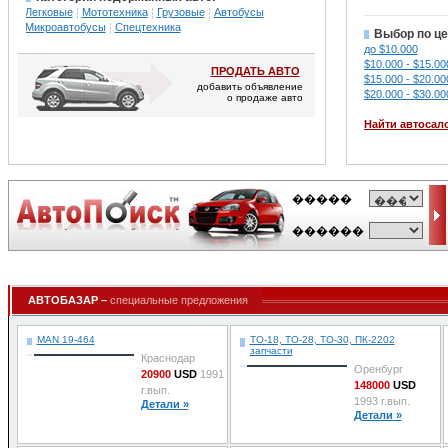
Легковые
Мототехника
Грузовые
Автобусы
Микроавтобусы
Спецтехника
Выбор по це
до $10.000
$10.000 - $15.00
ПРОДАТЬ АВТО
$15.000 - $20.00
добавить объявление
$20.000 - $30.00
о продаже авто
Найти автосал
АВТОБАЗАР –
специальные предложения
MAN 19-464
ТО-18, ТО-28, ТО-30, ПК-2202
запчасти
Краснодар
Оренбург
20900
USD
1991
148000
USD
г.вып.
1993 г.вып.
Детали »
Детали »