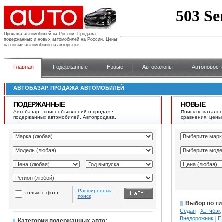
Продажа автомобилей на России.
Продажа
подержанных и новых автомобилей на России. Цены
на новые автомобили на авторынке.
Главная
Подержанные
Новые
Автосалоны
Автоновост
АВТОБАЗАР. ПРОДАЖА АВТОМОБИЛЕЙ
ПОДЕРЖАННЫЕ
НОВЫЕ
Автобазар - поиск объявлений о продаже
Поиск по каталог
подержанных автомобилей. Автопродажа.
сравнения, цены
Расширенный
только с фото
поиск
Выбор по ти
Седан
Хэтчбэк
Внедорожник
П
Категории подержанных авто: