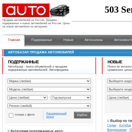
Продажа автомобилей на России.
Продажа
подержанных и новых автомобилей на России. Цены
на новые автомобили на авторынке.
Главная
Подержанные
Новые
Автосалоны
Автоновост
АВТОБАЗАР. ПРОДАЖА АВТОМОБИЛЕЙ
ПОДЕРЖАННЫЕ
НОВЫЕ
Автобазар - поиск объявлений о продаже
Поиск по каталог
подержанных автомобилей. Автопродажа.
сравнения, цены
Расширенный
только с фото
поиск
Выбор по ти
Седан
Хэтчбэк
Внедорожник
П
Категории подержанных авто: