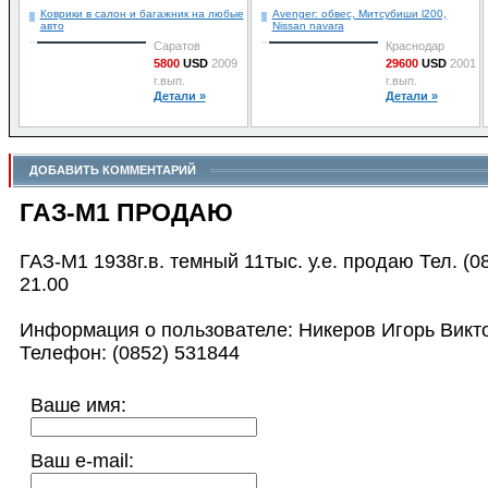
Коврики в салон и багажник на любые
Avenger: обвес, Митсубиши l200,
авто
Nissan navara
Саратов
Краснодар
5800
USD
2009
29600
USD
2001
г.вып.
г.вып.
Детали »
Детали »
ДОБАВИТЬ КОММЕНТАРИЙ
ГАЗ-М1 ПРОДАЮ
ГАЗ-М1 1938г.в. темный 11тыс. у.е. продаю Тел. (0
21.00
Информация о пользователе: Никеров Игорь Викт
Телефон: (0852) 531844
Ваше имя:
Ваш e-mail: