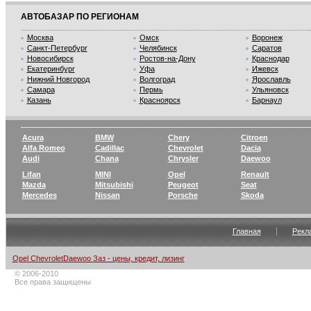
АВТОБАЗАР ПО РЕГИОНАМ
Москва
Омск
Воронеж
Санкт-Петербург
Челябинск
Саратов
Новосибирск
Ростов-на-Дону
Краснодар
Екатеринбург
Уфа
Ижевск
Нижний Новгород
Волгоград
Ярославль
Самара
Пермь
Ульяновск
Казань
Красноярск
Барнаул
Acura
BMW
Chery
Citroen
Alfa Romeo
Cadillac
Chevrolet
Dacia
Audi
Chana
Chrysler
Daewoo
Lifan
MINI
Opel
Renault
Mazda
Mitsubishi
Peugeot
Seat
Mercedes
Nissan
Porsche
Skoda
Главная
Рекл
Opel ChevroletDaewoo Заз - цены, кредит, лизинг
© 2006-2010
Все права защищены