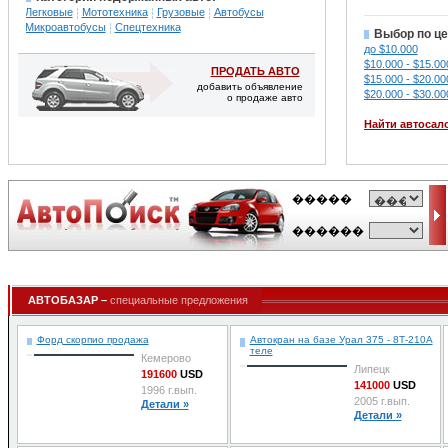
Легковые
Мототехника
Грузовые
Автобусы
Микроавтобусы
Спецтехника
Выбор по це
до $10.000
$10.000 - $15.00
ПРОДАТЬ АВТО
$15.000 - $20.00
добавить объявление
$20.000 - $30.00
о продаже авто
Найти автосал
АВТОБАЗАР –
специальные предложения
Форд скорпио продажа
Автокран на базе Урал 375 - 8Т-210А
теле
Кемерово
Липецк
191600
USD
141000
USD
1996 г.вып.
2005 г.вып.
Детали »
Детали »