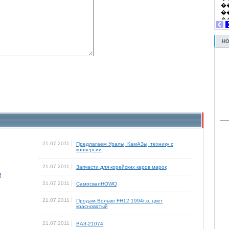
НО
21.07.2011
Предлагаем Уралы, КамАЗы, технику с
конверсии
21.07.2011
Запчасти для корейских каров марок
f
21.07.2011
СамосвалHOWO
21.07.2011
Продам Вольво FH12 1994г.в. цвет
красноватый
21.07.2011
ВАЗ-21074