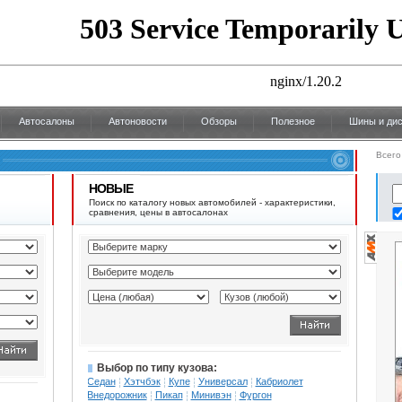
Автосалоны
Автоновости
Обзоры
Полезное
Шины и дис
Всего
НОВЫЕ
Поиск по каталогу новых автомобилей - характеристики,
сравнения, цены в автосалонах
Выбор по типу кузова:
Седан
Хэтчбэк
Купе
Универсал
Кабриолет
Внедорожник
Пикап
Минивэн
Фургон