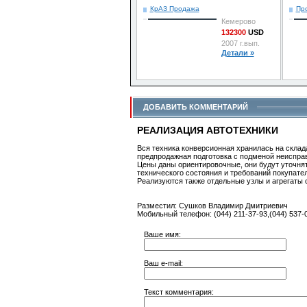
КрАЗ Продажа
Про
Кемерово
132300
USD
2007 г.вып.
Детали »
ДОБАВИТЬ КОММЕНТАРИЙ
РЕАЛИЗАЦИЯ АВТОТЕХНИКИ
Вся техника конверсионная хранилась на скла
предпродажная подготовка с подменой неисправн
Цены даны ориентировочные, они будут уточнять
технического состояния и требований покупате
Реализуются также отдельные узлы и агрегаты 
Разместил: Сушков Владимир Дмитриевич
Мобильный телефон: (044) 211-37-93,(044) 537-
Ваше имя:
Ваш e-mail:
Текст комментария: