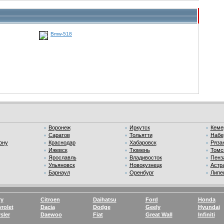
Воронеж
Иркутск
Кеме
Саратов
Тольятти
Набе
ону
Краснодар
Хабаровск
Ряза
Ижевск
Тюмень
Томс
Ярославль
Владивосток
Пенз
Ульяновск
Новокузнецк
Астр
Барнаул
Оренбург
Липе
ry
Citroen
Daihatsu
Ford
Honda
rolet
Dacia
Dodge
Geely
Hyundai
sler
Daewoo
Fiat
Great Wall
Infiniti