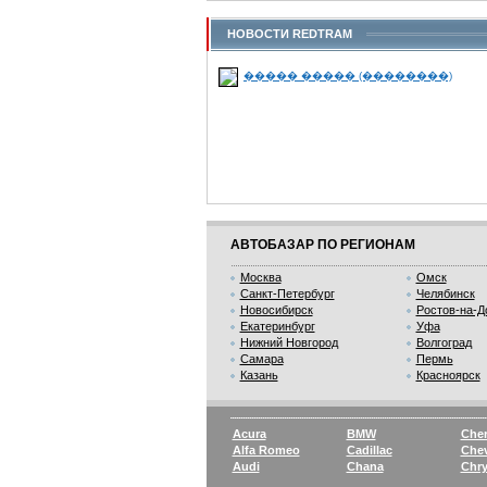
НОВОСТИ REDTRAM
АВТОБАЗАР ПО РЕГИОНАМ
Москва
Омск
Санкт-Петербург
Челябинск
Новосибирск
Ростов-на-Д
Екатеринбург
Уфа
Нижний Новгород
Волгоград
Самара
Пермь
Казань
Красноярск
Acura
BMW
Che
Alfa Romeo
Cadillac
Chev
Audi
Chana
Chry