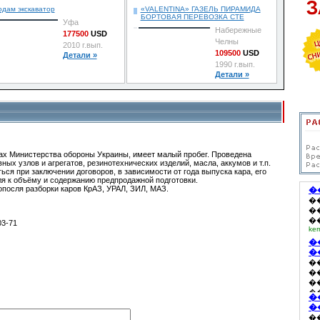
дам экскаватор
«VALENTINA» ГАЗЕЛЬ ПИРАМИДА
БОРТОВАЯ ПЕРЕВОЗКА СТЕ
Уфа
Набережные
177500
USD
Челны
2010 г.вып.
109500
USD
Детали »
1990 г.вып.
Детали »
дах Министерства обороны Украины, имеет малый пробег. Проведена
ых узлов и агрегатов, резинотехнических изделий, масла, аккумов и т.п.
ся при заключении договоров, в зависимости от года выпуска кара, его
ля к объёму и содержанию предпродажной подготовки.
опосля разборки каров КрАЗ, УРАЛ, ЗИЛ, МАЗ.
03-71