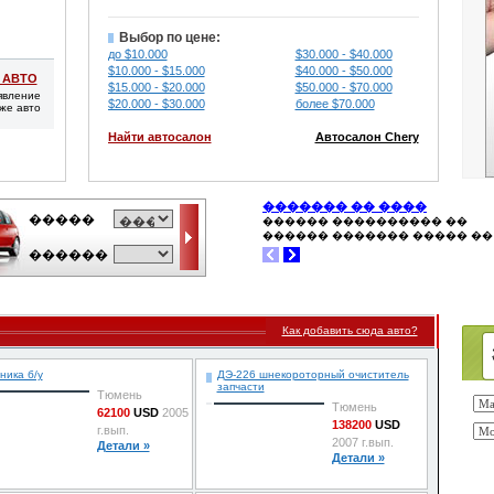
Выбор по цене:
до $10.000
$30.000 - $40.000
$10.000 - $15.000
$40.000 - $50.000
 АВТО
$15.000 - $20.000
$50.000 - $70.000
явление
$20.000 - $30.000
более $70.000
же авто
Найти автосалон
Автосалон Chery
Как добавить сюда авто?
ника б/у
ДЭ-226 шнекороторный очиститель
запчасти
Тюмень
Тюмень
62100
USD
2005
138200
USD
г.вып.
2007 г.вып.
Детали »
Детали »