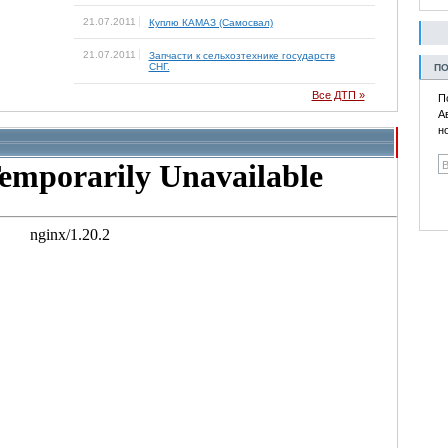
21.07.2011
Куплю КАМАЗ (Самосвал)
21.07.2011
Запчасти к сельхозтехнике государств
СНГ.
ПО
Все ДТП »
П
А
н