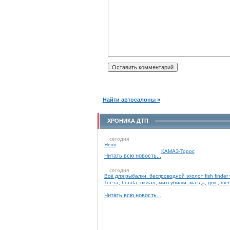
Найти автосалоны »
ХРОНИКА ДТП
сегодня
Явля
КАМАЗ-Торос
Читать всю новость...
сегодня
Всё для рыбалки. беспроводной эхолот fish finder 
Тоета, honda, nissan, митсубиши, мазда, gmc, mer
Читать всю новость...