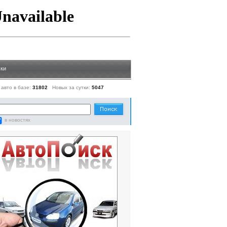
ки
 авто в базе:
31802
Новых за сутки:
5047
в новостях