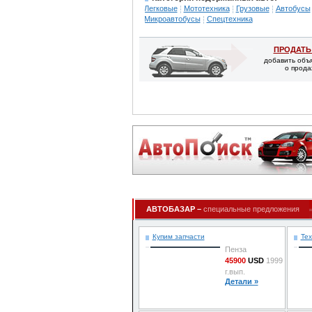
Легковые
Мототехника
Грузовые
Автобусы
Микроавтобусы
Спецтехника
ПРОДАТЬ
добавить объ
о прода
АВТОБАЗАР –
специальные предложения
Купим запчасти
Тех
Пенза
45900
USD
1999
г.вып.
Детали »