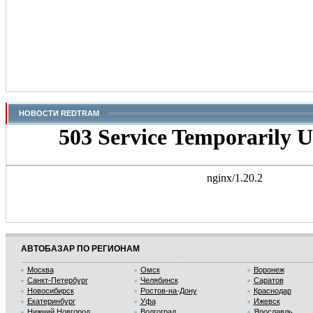
НОВОСТИ REDTRAM
АВТОБАЗАР ПО РЕГИОНАМ
Москва
Омск
Воронеж
Санкт-Петербург
Челябинск
Саратов
Новосибирск
Ростов-на-Дону
Краснодар
Екатеринбург
Уфа
Ижевск
Нижний Новгород
Волгоград
Ярославль