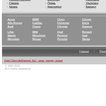
Самара
Пермь
Ульяновск
Казань
Красноярск
Барнаул
Acura
BMW
Chery
Citroen
Alfa Romeo
Cadillac
Chevrolet
Dacia
Audi
Chana
Chrysler
Daewoo
Lifan
MINI
Opel
Renault
Mazda
Mitsubishi
Peugeot
Seat
Mercedes
Nissan
Porsche
Skoda
Главная
Рекл
Opel ChevroletDaewoo Заз - цены, кредит, лизинг
© 2006-2010
Все права защищены