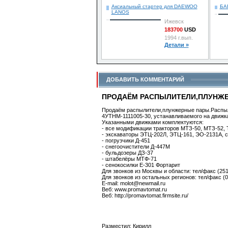
Аксиальный стартер для DAEWOO
БА
LANOS
Ижевск
183700
USD
1994 г.вып.
Детали »
ДОБАВИТЬ КОММЕНТАРИЙ
ПРОДАЁМ РАСПЫЛИТЕЛИ,ПЛУНЖЕ
Продаём распылители,плунжерные пары.Распыл
4УТНМ-1111005-30, устанавливаемого на движка
Указанными движками комплектуются:
- все модификации тракторов МТЗ-50, МТЗ-52, 
- экскаваторы ЭТЦ-202Л, ЭТЦ-161, ЭО-2131А, с 
- погрузчики Д-451
- снегоочистители Д-447М
- бульдозеры ДЗ-37
- штабелёры МТФ-71
- сенокосилки Е-301 Фортарит
Для звонков из Москвы и области: тел/факс (251
Для звонков из остальных регионов: тел/факс (
E-mail: molot@newmail.ru
Веб: www.promavtomat.ru
Веб: http://promavtomat.firmsite.ru/
Разместил: Кирилл