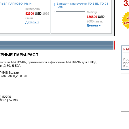
2002 г.вып.
РЬЕР ПАРКОВОЧНЫЙ
Запчасти к погрузчику ТО-18Б, ТО-28
Детали »
(095
Кемерово
Липецк
82300
USD
1992
186800
USD
г.вып.
2000 г.вып.
Детали »
Детали »
РНЫЕ ПАРЫ.РАСП
ители 16-С42-6Б, применяется в форсунке 16-С46-3Б для ТНВД
х Д-50, Д-50А.
Т-54В Болгар
ковшом 0,23 и 3,0
) 52790
09651) 52790