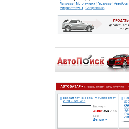
Легковые
Мототехника
Грузовые
Автобусы
Микроавтобусы
Спецтехника
ПРОДАТЬ
добавить объ
о прода
АВТОБАЗАР –
специальные предложения
Продам летнюю резину dUnlop спорт
Пер
2050 205/60/r16
пер
цен
Барнаул
ВСЁ
8(9
33100
USD
2005
По
г.вып.
Авт
Детали »