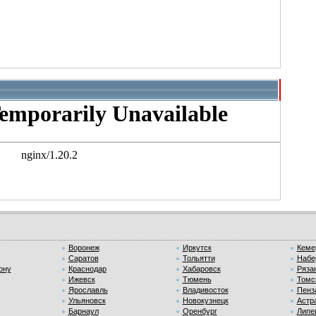
Воронеж
Иркутск
Кеме
Саратов
Тольятти
Набе
ону
Краснодар
Хабаровск
Ряза
Ижевск
Тюмень
Томс
Ярославль
Владивосток
Пенз
Ульяновск
Новокузнецк
Астр
Барнаул
Оренбург
Липе