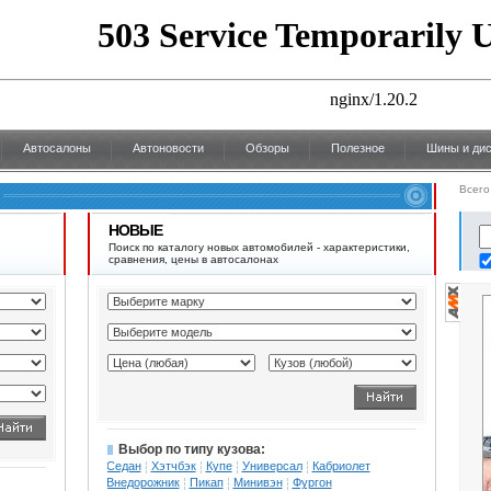
Автосалоны
Автоновости
Обзоры
Полезное
Шины и дис
Всего
НОВЫЕ
Поиск по каталогу новых автомобилей - характеристики,
сравнения, цены в автосалонах
Выбор по типу кузова:
Седан
Хэтчбэк
Купе
Универсал
Кабриолет
Внедорожник
Пикап
Минивэн
Фургон