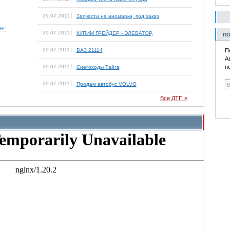
29.07.2011
Запчасти на иномарки, под заказ
 !
29.07.2011
КУПИМ ГРЕЙДЕР - ЭЛЕВАТОР,
ПО
29.07.2011
ВАЗ 21114
П
А
29.07.2011
н
Снегоходы Тайга
29.07.2011
Продам автобус VOLVO
Все ДТП »