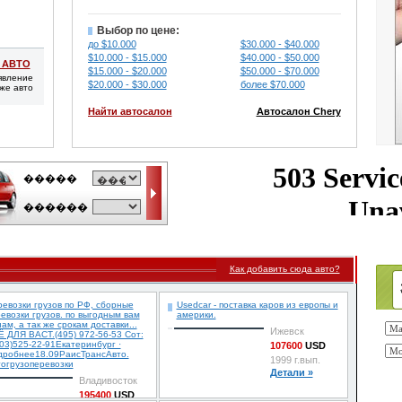
Выбор по цене:
до $10.000
$30.000 - $40.000
$10.000 - $15.000
$40.000 - $50.000
 АВТО
$15.000 - $20.000
$50.000 - $70.000
явление
$20.000 - $30.000
более $70.000
же авто
Найти автосалон
Автосалон Chery
Как добавить сюда авто?
евозки грузов по РФ, сборные
Usedcar - поставка каров из европы и
евозки грузов. по выгодным вам
америки.
ам, а так же срокам доставки...
Ижевск
 ДЛЯ ВАСТ.(495) 972-56-53 Сот:
03)525-22-91Екатеринбург ·
107600
USD
дробнее18.09РаисТрансАвто.
1999 г.вып.
огрузоперевозки
Детали »
Владивосток
195400
USD