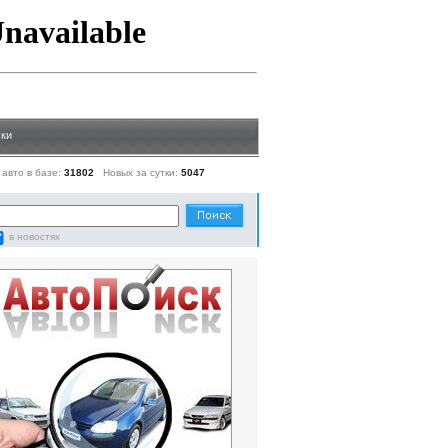
ки
 авто в базе:
31802
Новых за сутки:
5047
в новостях