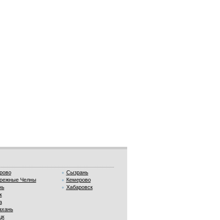
рово
Сызрань
режные Челны
Кемерово
нь
Хабаровск
к
а
ахань
цк