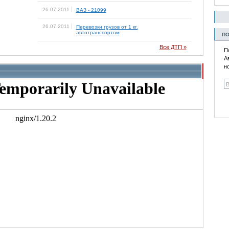
26.07.2011
ВАЗ - 21099
26.07.2011
Перевозки грузов от 1 кг.
автотранспортом
ПО
Все ДТП »
П
А
н