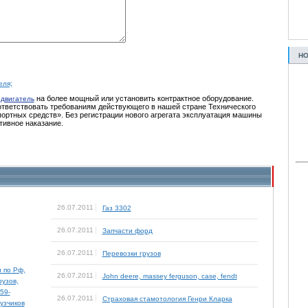
НО
еля;
ь
на более мощный или установить контрактное оборудование.
двигатель
ответствовать требованиям действующего в нашей стране Технического
ортных средств». Без регистрации нового агрегата эксплуатация машины
тивное наказание.
26.07.2011
Газ 3302
26.07.2011
Запчасти форд
26.07.2011
Перевозки грузов
 по Рф,
26.07.2011
John deere, massey ferguson, case, fendt
рузов,
59-
26.07.2011
Страховая стамотология Генри Кларка
узчиков