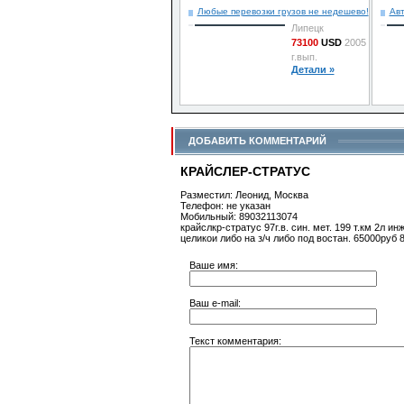
Любые перевозки грузов не недешево!
Авт
Липецк
73100
USD
2005
г.вып.
Детали »
ДОБАВИТЬ КОММЕНТАРИЙ
КРАЙСЛЕР-СТРАТУС
Разместил: Леонид, Москва
Телефон: не указан
Мобильный: 89032113074
крайслкр-стратус 97г.в. син. мет. 199 т.км 2л 
целикои либо на з/ч либо под востан. 65000руб
Ваше имя:
Ваш e-mail:
Текст комментария: