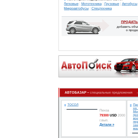
Легковые
Мототехника
Грузовые
Автобусы
Микроавтобусы
Спецтехника
ПРОДАТЬ
добавить объ
о прода
АВТОБАЗАР –
специальные предложения
ТОСОЛ
Пас
на 
Пенза
Мос
про
79300
USD
2000
вок
г.вып.
пер
Детали »
зак
маш