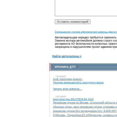
Сокращение сроков оформления замены двигат
Автовладельцам нередко требуется заменит
Замена мотора автомобиля должна строго со
регламента «О безопасности колесных трансп
запрещена и нарушителям грозит администра
Найти автосалоны »
ХРОНИКА ДТП
сегодня
Audi электрика ремонт.
Продаю микроавтобус ssangyong istana
Читать всю новость...
сегодня
Амотизаторы BILSTEIN B4 GAZ
Перевозки грузов по Москве, Столичной области и
сборные грузы, авто перевозки грузов, отправка г
перевозка грузов без посредников Сот: 8-926-597-
57Москва · Подробнее25.10Переезды, сервисы гр