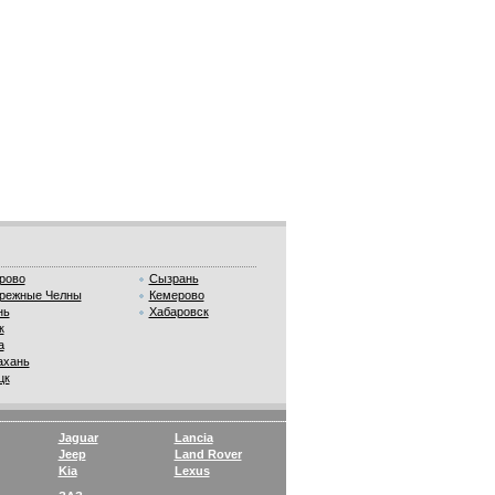
рово
Сызрань
режные Челны
Кемерово
нь
Хабаровск
к
а
ахань
цк
Jaguar
Lancia
Jeep
Land Rover
Kia
Lexus