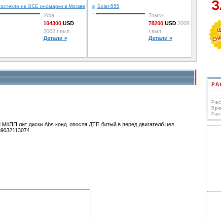
152400
USD
остекло на ВСЕ иномарки в Москве
Solar-555
2009 г.вып.
Уфа
Томск
Детали »
104300
USD
78200
USD
2008
2002 г.вып.
г.вып.
Детали »
Детали »
инж МКПП лит диски Abs конд. опосля ДТП битый в перед двигателб цел
 89032113074