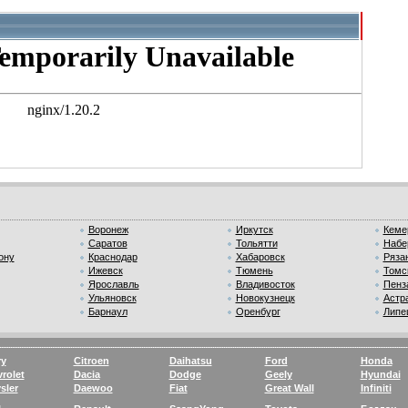
Воронеж
Иркутск
Кеме
Саратов
Тольятти
Набе
ону
Краснодар
Хабаровск
Ряза
Ижевск
Тюмень
Томс
Ярославль
Владивосток
Пенз
Ульяновск
Новокузнецк
Астр
Барнаул
Оренбург
Липе
ry
Citroen
Daihatsu
Ford
Honda
rolet
Dacia
Dodge
Geely
Hyundai
sler
Daewoo
Fiat
Great Wall
Infiniti