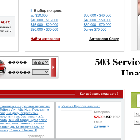
Выбор по цене:
до $10.000
$30.000 - $40.000
$10.000 - $15.000
$40.000 - $50.000
 АВТО
$15.000 - $20.000
$50.000 - $70.000
явление
$20.000 - $30.000
более $70.000
же авто
Найти автосалон
Автосалон Chery
Как добавить сюда авто?
сажирские и грузовые перевозки
Ремонт Коробка автомат
Тойота Лит Айс Ноа. Поездки по
Кемерово
кве, на дачу, встретить и
водить на любые авиа и ж/д
52600
USD
1992
залы, в иной город, курьерские
г.вып.
евозки, выполнение разовых
Детали »
азов и др. Комфортабельная
инка, 7 мест + багаж. В
Краснодар