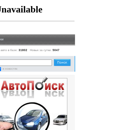
ки
 авто в базе:
31802
Новых за сутки:
5047
в новостях