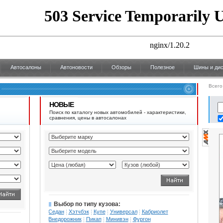
Автосалоны
Автоновости
Обзоры
Полезное
Шины и дис
Всего
НОВЫЕ
Поиск по каталогу новых автомобилей - характеристики,
сравнения, цены в автосалонах
Выбор по типу кузова:
Седан
Хэтчбэк
Купе
Универсал
Кабриолет
Внедорожник
Пикап
Минивэн
Фургон