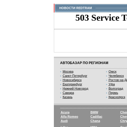
НОВОСТИ REDTRAM
АВТОБАЗАР ПО РЕГИОНАМ
Москва
Омск
Санкт-Петербург
Челябинск
Новосибирск
Ростов-на-Д
Екатеринбург
Уфа
Нижний Новгород
Волгоград
Самара
Пермь
Казань
Красноярск
Acura
BMW
Che
Alfa Romeo
Cadillac
Chev
Audi
Chana
Chry