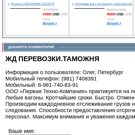
Детали »
Резина YOKOHAMA 215/45 R
Отправка всех грузов ж/д транспортом
Челябинск
Кировогорад
43900
USD
1999
46900
USD
1995
г.вып.
г.вып.
Детали »
Детали »
ДОБАВИТЬ КОММЕНТАРИЙ
ЖД ПЕРЕВОЗКИ.ТАМОЖНЯ
Информация о пользователе: Олег, Петербург
Мобильный телефон: (981) 7408391
Мобильный: 8-981-740-83-91
ООО «Первая Техно-Компания» практикуется на пе
Любые вагоны. Кротчайшие сроки. Быстро. Отменн
Производим каждодневное отслеживание грузов н
следования. Способности предоставления отсроч
персонал. Максимум внимания и уважения каждом
Ваше имя: