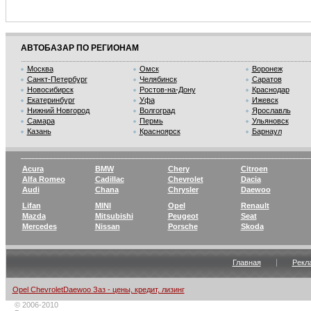
АВТОБАЗАР ПО РЕГИОНАМ
Москва
Омск
Воронеж
Санкт-Петербург
Челябинск
Саратов
Новосибирск
Ростов-на-Дону
Краснодар
Екатеринбург
Уфа
Ижевск
Нижний Новгород
Волгоград
Ярославль
Самара
Пермь
Ульяновск
Казань
Красноярск
Барнаул
Acura
BMW
Chery
Citroen
Alfa Romeo
Cadillac
Chevrolet
Dacia
Audi
Chana
Chrysler
Daewoo
Lifan
MINI
Opel
Renault
Mazda
Mitsubishi
Peugeot
Seat
Mercedes
Nissan
Porsche
Skoda
Главная
Рекл
Opel ChevroletDaewoo Заз - цены, кредит, лизинг
© 2006-2010