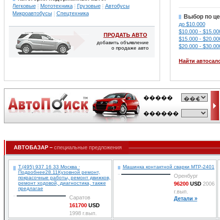
Легковые
Мототехника
Грузовые
Автобусы
Микроавтобусы
Спецтехника
Выбор по це
до $10.000
$10.000 - $15.00
ПРОДАТЬ АВТО
$15.000 - $20.00
добавить объявление
$20.000 - $30.00
о продаже авто
Найти автосал
АВТОБАЗАР –
специальные предложения
Т.(495) 937 16 33 Москва ·
Машинка контактной сварки МТР-2401
Подробнее28.11Кузовной ремонт,
Оренбург
покрасочные работы, ремонт движков,
ремонт ходовой, диагностика, также
96200
USD
2006
предлагае
г.вып.
Саратов
Детали »
161700
USD
1998 г.вып.