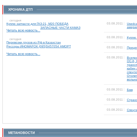
ХРОНИКА ДТП
сегодня
03.08.2011
Куплю запчасти для ГАЗ-21, М20 ПОБЕДА
Usedca
америк
ЗАПАСНЫЕ ЧАСТИ КАМАЗ
Читать всю новость...
03.08.2011
Куплю
сегодня
Перевозки грузов из Рф в Казахстан
Рессоры ИНОМАРОК (095)5457054 АМОРТ
03.08.2011
Прицеп
Читать всю новость...
03.08.2011
Всепри
ОС-6, 
трансп
кабин 
спецте
Отопи
вольн
03.08.2011
Бмв
03.08.2011
Страхо
03.08.2011
Спецт
МЕТАНОВОСТИ