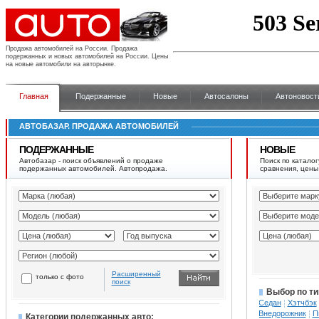
Продажа автомобилей на России.
Продажа
подержанных и новых автомобилей на России. Цены
на новые автомобили на авторынке.
Главная
Подержанные
Новые
Автосалоны
Автоновост
АВТОБАЗАР. ПРОДАЖА АВТОМОБИЛЕЙ
ПОДЕРЖАННЫЕ
НОВЫЕ
Автобазар - поиск объявлений о продаже
Поиск по каталог
подержанных автомобилей. Автопродажа.
сравнения, цены
Расширенный
только с фото
поиск
Выбор по ти
Седан
Хэтчбэк
Внедорожник
П
Категории подержанных авто: