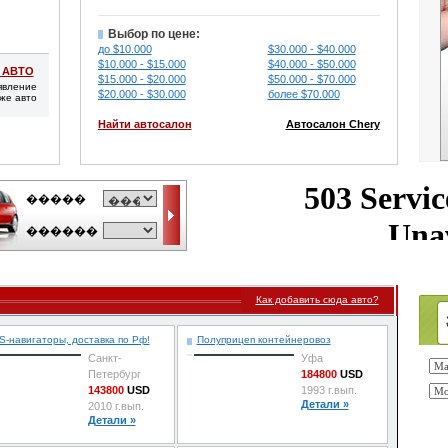
Выбор по цене:
до $10.000
$30.000 - $40.000
$10.000 - $15.000
$40.000 - $50.000
 АВТО
$15.000 - $20.000
$50.000 - $70.000
явление
$20.000 - $30.000
более $70.000
же авто
Найти автосалон
Автосалон Chery
Как добавить сюда авто?
-навигаторы, доставка по Рф!
Полуприцеп контейнеровоз
Санкт-
Уфа
Петербург
184800
USD
143800
USD
1993 г.вып.
Детали »
2010 г.вып.
Детали »