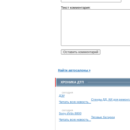
Текст комментария:
Найти автосалоны »
ХРОНИКА ДТП
сегодня
ДЭУ
Стенды ДД, КИ для ремонт
Читать всю новость...
сегодня
Sony dVdx 8800
Тяговые батареи
Читать всю новость...