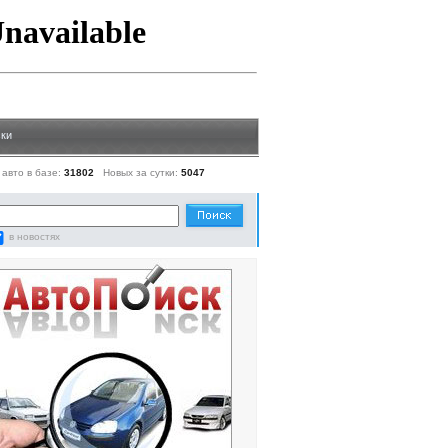
ки
 авто в базе:
31802
Новых за сутки:
5047
в новостях