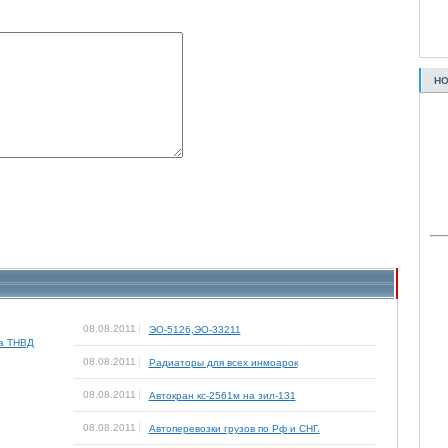
НО
08.08.2011
ЭО-5126,ЭО-33211
а ТНВД
08.08.2011
Радиаторы для всех инмоарок
08.08.2011
Автокран кс-2561м на зил-131
08.08.2011
Автоперевозки грузов по Рф и СНГ.