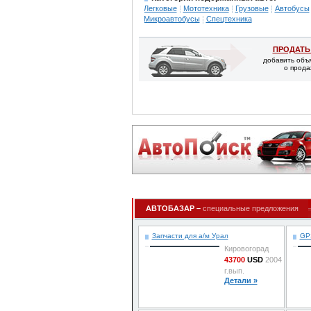
Легковые
Мототехника
Грузовые
Автобусы
Микроавтобусы
Спецтехника
ПРОДАТЬ
добавить объ
о прода
АВТОБАЗАР –
специальные предложения
Запчасти для а/м Урал
GPS
Кировогорад
43700
USD
2004
г.вып.
Детали »