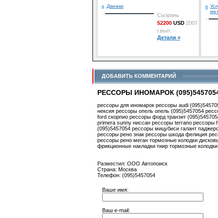
Движки
Усл
ме
Сызрань
52200
USD
2007
г.вып.
Детали »
ДОБАВИТЬ КОММЕНТАРИЙ
РЕССОРЫ ИНОМАРОК (095)545705
рессоры для иномарок рессоры audi (095)5457
нексия рессоры опель опель (095)5457054 рессо
ford скорпио рессоры форд транзит (095)545705
primera sunny ниссан рессоры terrano рессоры h
(095)5457054 рессоры мицубиси галант паджеро
рессоры рено знак рессоры шкода фелиция ресс
рессоры рено меган тормозные колодки дисков
фрикционные накладки тиир тормозные колодки 
Разместил: ООО Автопоиск
Страна: Москва
Телефон: (095)5457054
Ваше имя:
Ваш e-mail: