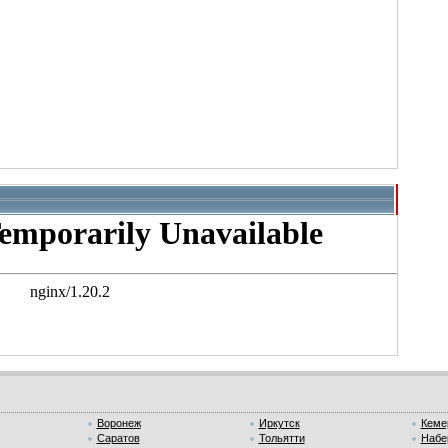
Воронеж
Иркутск
Кеме
Саратов
Тольятти
Набе