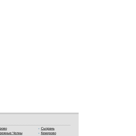
рово
Сызрань
режные Челны
Кемерово