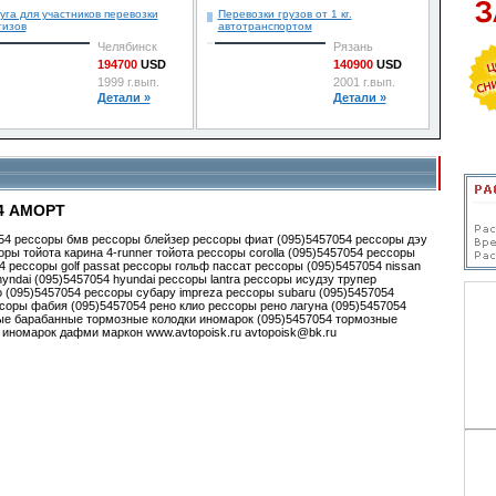
уга для участников перевозки
Перевозки грузов от 1 кг.
тизов
автотранспортом
Челябинск
Рязань
194700
USD
140900
USD
1999 г.вып.
2001 г.вып.
Детали »
Детали »
4 АМОРТ
054 рессоры бмв рессоры блейзер рессоры фиат (095)5457054 рессоры дэу
ры тойота карина 4-runner тойота рессоры corolla (095)5457054 рессоры
4 рессоры golf passat рессоры гольф пассат рессоры (095)5457054 nissan
yndai (095)5457054 hyundai рессоры lantra рессоры исудзу трупер
 (095)5457054 рессоры субару impreza рессоры subaru (095)5457054
оры фабия (095)5457054 рено клио рессоры рено лагуна (095)5457054
ые барабанные тормозные колодки иномарок (095)5457054 тормозные
иномарок дафми маркон www.avtopoisk.ru avtopoisk@bk.ru