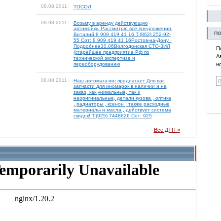
08.08.2011
ТОСОЛ
08.08.2011
Возьму в аренду действующую
автомойку. Рассмотрю все предложения.
ПО
Виталий 8 909 419 41 16.Т.(863) 252-92-
55 Сот: 8 909 419 41 16Ростов-на-Дону ·
Подробнее30.06Волгодонская СТО-ЗИЛ
П
(старейшее предприятие Рф по
А
технической экспертизе и
переоборудованию
н
08.08.2011
Наш автомагазин предлагает Для вас
запчасти для иномарок в наличии и на
заказ, как уникальные, так и
неоригинальные, детали кузова , оптика
, радиаторы , ксенон , также расходные
материалы и масла , действует система
скидок! Т.(925) 7448626 Сот: 925
Все ДТП »