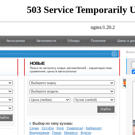
Автосалоны
Автоновости
Обзоры
Полезное
Шины и дис
Всего
НОВЫЕ
Поиск по каталогу новых автомобилей - характеристики,
сравнения, цены в автосалонах
Выбор по типу кузова:
Седан
Хэтчбэк
Купе
Универсал
Кабриолет
Внедорожник
Пикап
Минивэн
Фургон