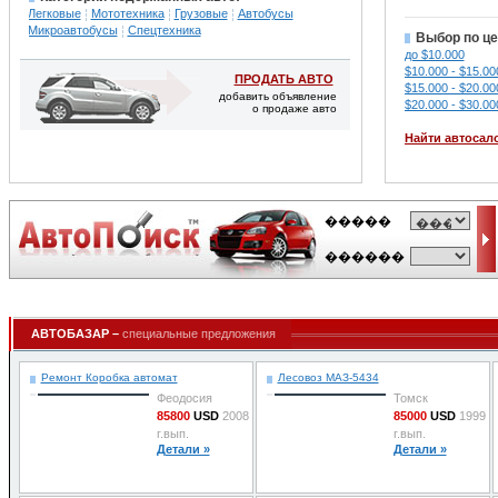
Легковые
Мототехника
Грузовые
Автобусы
Микроавтобусы
Спецтехника
Выбор по це
до $10.000
$10.000 - $15.00
ПРОДАТЬ АВТО
$15.000 - $20.00
добавить объявление
$20.000 - $30.00
о продаже авто
Найти автосал
АВТОБАЗАР –
специальные предложения
Ремонт Коробка автомат
Лесовоз МАЗ-5434
Феодосия
Томск
85800
USD
2008
85000
USD
1999
г.вып.
г.вып.
Детали »
Детали »