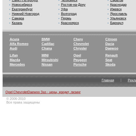
Санкт-Петербург
Челябинск
Саратов
Новосибирск
Ростов-на-Дону
Краснодар
Екатеринбург
Уфа
Ижевск
Нижний Новгород
Волгоград
Ярославль
Самара
Пермь
Ульяновск
Казань
Красноярск
Барнаул
Acura
BMW
Chery
Citroen
Alfa Romeo
Cadillac
Chevrolet
Dacia
Audi
Chana
Chrysler
Daewoo
Lifan
MINI
Opel
Renault
Mazda
Mitsubishi
Peugeot
Seat
Mercedes
Nissan
Porsche
Skoda
Главная
Рекл
Opel ChevroletDaewoo Заз - цены, кредит, лизинг
© 2006-2010
Все права защищены