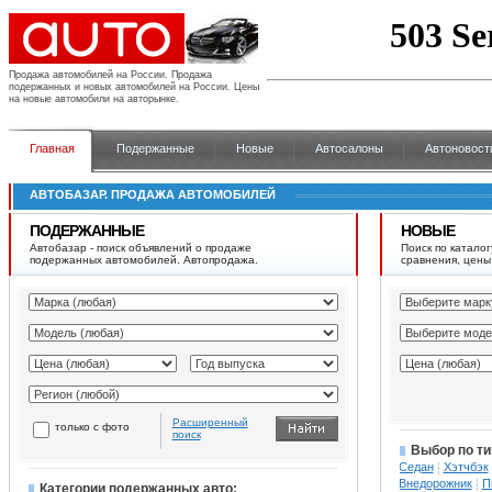
Продажа автомобилей на России.
Продажа
подержанных и новых автомобилей на России. Цены
на новые автомобили на авторынке.
Главная
Подержанные
Новые
Автосалоны
Автоновост
АВТОБАЗАР. ПРОДАЖА АВТОМОБИЛЕЙ
ПОДЕРЖАННЫЕ
НОВЫЕ
Автобазар - поиск объявлений о продаже
Поиск по каталог
подержанных автомобилей. Автопродажа.
сравнения, цены
Расширенный
только с фото
поиск
Выбор по ти
Седан
Хэтчбэк
Внедорожник
П
Категории подержанных авто: