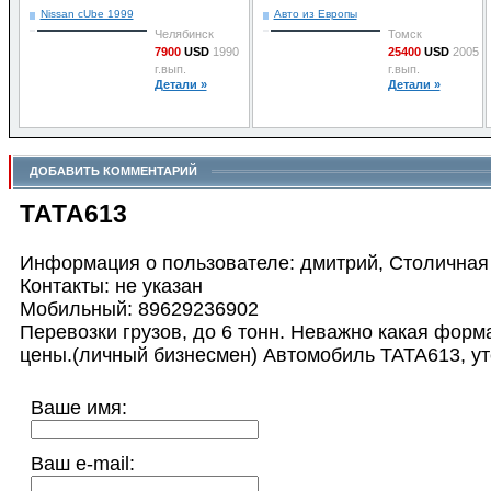
Nissan cUbe 1999
Авто из Европы
Челябинск
Томск
7900
USD
1990
25400
USD
2005
г.вып.
г.вып.
Детали »
Детали »
ДОБАВИТЬ КОММЕНТАРИЙ
ТАТА613
Информация о пользователе: дмитрий, Столичная
Контакты: не указан
Мобильный: 89629236902
Перевозки грузов, до 6 тонн. Неважно какая форм
цены.(личный бизнесмен) Автомобиль ТАТА613, у
Ваше имя:
Ваш e-mail: