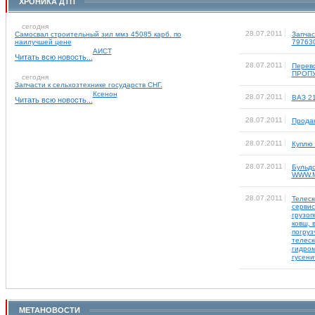
ХРОНИКА ДТП
сегодня
28.07.2011
Самосвал строительный зил ммз 45085 карб. по
Запчас
наилучшей цене
79763
АИСТ
Читать всю новость...
28.07.2011
Перево
ПРОПУ
сегодня
Запчасти к сельхозтехнике государств СНГ.
Ксенон
28.07.2011
ВАЗ 2
Читать всю новость...
28.07.2011
Прода
28.07.2011
Куплю
28.07.2011
Бульдо
WWW.
28.07.2011
Телеск
сервис
грузоп
ковш, 
погруз
телеск
гидром
гусени
МЕТАНОВОСТИ