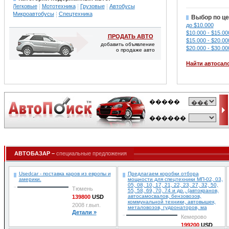
Легковые
Мототехника
Грузовые
Автобусы
Микроавтобусы
Спецтехника
Выбор по це
до $10.000
$10.000 - $15.00
ПРОДАТЬ АВТО
$15.000 - $20.00
добавить объявление
$20.000 - $30.00
о продаже авто
Найти автосал
АВТОБАЗАР –
специальные предложения
Usedcar - поставка каров из европы и
Предлагаем коробки отбора
америки.
мощности для спецтехники МП-02, 03,
05, 08, 10, 17, 21, 22, 23, 27, 32, 50,
Тюмень
55, 58, 69, 70, 74 и др., (автокранов,
автосамосвалов, бензовозов,
139800
USD
коммунальной техники, автовышек,
2008 г.вып.
металовозов, гудронаторов, ма
Детали »
Кемерово
199200
USD