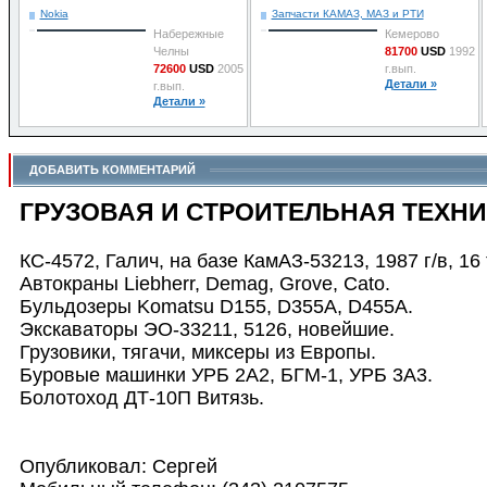
2006 г.вып.
Nokia
Запчасти КАМАЗ, МАЗ и РТИ
Детали »
Набережные
Кемерово
Челны
81700
USD
1992
72600
USD
2005
г.вып.
Детали »
г.вып.
Детали »
ДОБАВИТЬ КОММЕНТАРИЙ
ГРУЗОВАЯ И СТРОИТЕЛЬНАЯ ТЕХНИ
КС-4572, Галич, на базе КамАЗ-53213, 1987 г/в, 16 
Автокраны Liebherr, Demag, Grove, Cato.
Бульдозеры Komatsu D155, D355A, D455A.
Экскаваторы ЭО-33211, 5126, новейшие.
Грузовики, тягачи, миксеры из Европы.
Буровые машинки УРБ 2А2, БГМ-1, УРБ 3А3.
Болотоход ДТ-10П Витязь.
Опубликовал: Сергей