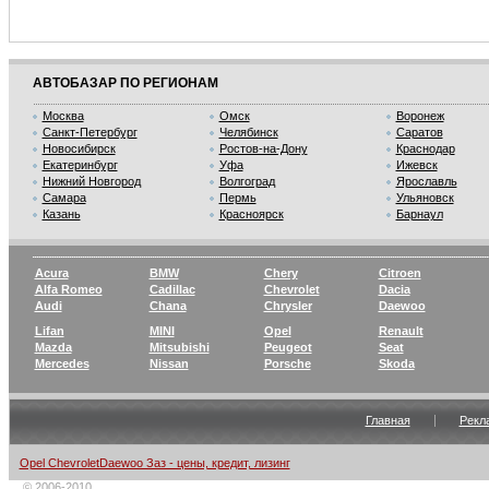
АВТОБАЗАР ПО РЕГИОНАМ
Москва
Омск
Воронеж
Санкт-Петербург
Челябинск
Саратов
Новосибирск
Ростов-на-Дону
Краснодар
Екатеринбург
Уфа
Ижевск
Нижний Новгород
Волгоград
Ярославль
Самара
Пермь
Ульяновск
Казань
Красноярск
Барнаул
Acura
BMW
Chery
Citroen
Alfa Romeo
Cadillac
Chevrolet
Dacia
Audi
Chana
Chrysler
Daewoo
Lifan
MINI
Opel
Renault
Mazda
Mitsubishi
Peugeot
Seat
Mercedes
Nissan
Porsche
Skoda
Главная
Рекл
Opel ChevroletDaewoo Заз - цены, кредит, лизинг
© 2006-2010