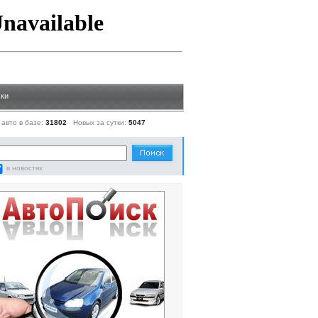
ки
 авто в базе:
31802
Новых за сутки:
5047
в новостях