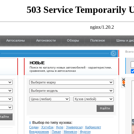
Автосалоны
Автоновости
Обзоры
Полезное
Шины и дис
Всего
НОВЫЕ
Поиск по каталогу новых автомобилей - характеристики,
сравнения, цены в автосалонах
Выбор по типу кузова:
Седан
Хэтчбэк
Купе
Универсал
Кабриолет
Внедорожник
Пикап
Минивэн
Фургон