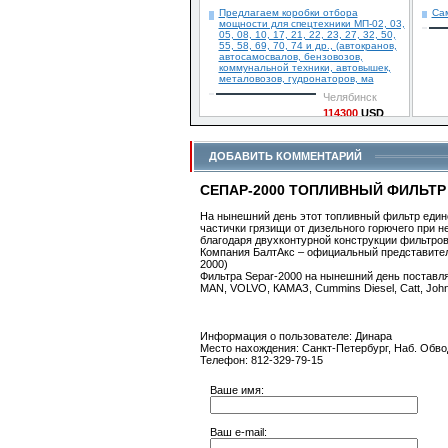
Предлагаем коробки отбора
Са
мощности для спецтехники МП-02, 03,
05, 08, 10, 17, 21, 22, 23, 27, 32, 50,
55, 58, 69, 70, 74 и др., (автокранов,
автосамосвалов, бензовозов,
коммунальной техники, автовышек,
металовозов, гудронаторов, ма
Челябинск
114300
USD
1996 г.вып.
Детали »
ДОБАВИТЬ КОММЕНТАРИЙ
СЕПАР-2000 ТОПЛИВНЫЙ ФИЛЬТР
На нынешний день этот топливный фильтр единс
частички грязищи от дизельного горючего при
благодаря двухконтурной конструкции фильтров
Компания БалтАкс – официальный представитель 
2000)
Фильтра Separ-2000 на нынешний день поставл
MAN, VOLVO, КАМАЗ, Cummins Diesel, Catt, John 
Информация о пользователе: Динара
Место нахождения: Санкт-Петербург, Наб. Обвод
Телефон: 812-329-79-15
Ваше имя:
Ваш e-mail: