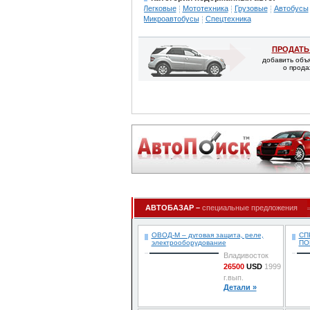
Легковые
Мототехника
Грузовые
Автобусы
Микроавтобусы
Спецтехника
ПРОДАТЬ
добавить объ
о прода
АВТОБАЗАР –
специальные предложения
ОВОД-М – дуговая защита, реле,
СП
электрооборудование
ПО
Владивосток
26500
USD
1999
г.вып.
Детали »