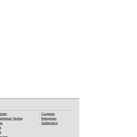
рово
Сызрань
режные Челны
Кемерово
нь
Хабаровск
к
а
ахань