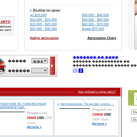
Выбор по цене:
до $10.000
$30.000 - $40.000
$10.000 - $15.000
$40.000 - $50.000
 АВТО
$15.000 - $20.000
$50.000 - $70.000
явление
$20.000 - $30.000
более $70.000
же авто
Найти автосалон
Автосалон Chery
Как добавить сюда авто?
РАВОЧНИК ПО ТАМОЖЕННЫМ
Автоперевозки. По москве газель ....
ШЛИНАМ В США.
Владивосток
Владивосток
134600
USD
28400
USD
1992
1994 г.вып.
г.вып.
Детали »
Детали »