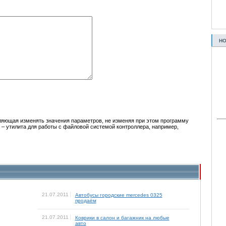
НО
ляющая изменять значения параметров, не изменяя при этом программу
– утилита для работы с файловой системой контроллера, например,
21.07.2011
Автобусы городские mercedes 0325
продаём
21.07.2011
Коврики в салон и багажник на любые
авто