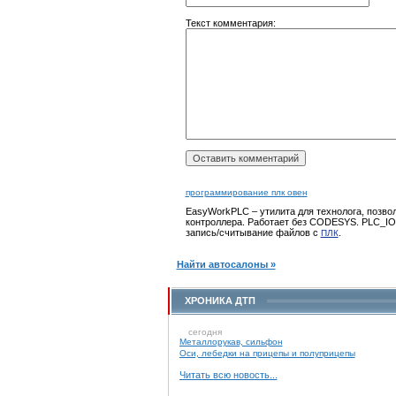
Текст комментария:
программирование плк овен
EasyWorkPLC – утилита для технолога, позво
контроллера. Работает без CODESYS. PLC_IO 
запись/считывание файлов с
.
ПЛК
Найти автосалоны »
ХРОНИКА ДТП
сегодня
Металлорукав, сильфон
Оси, лебедки на прицепы и полуприцепы
Читать всю новость...