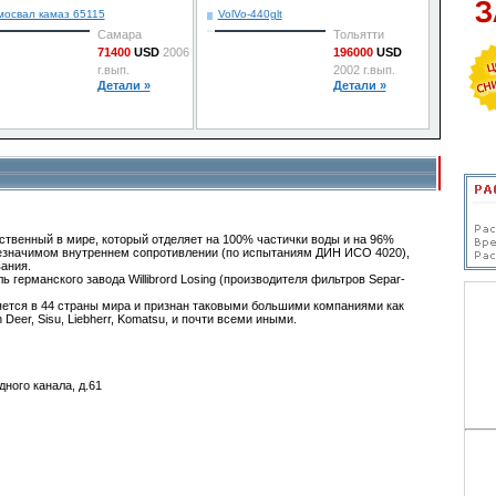
мосвал камаз 65115
VolVo-440glt
Самара
Тольятти
71400
USD
2006
196000
USD
г.вып.
2002 г.вып.
Детали »
Детали »
твенный в мире, который отделяет на 100% частички воды и на 96%
 незначимом внутреннем сопротивлении (по испытаниям ДИН ИСО 4020),
ания.
германского завода Willibrord Losing (производителя фильтров Separ-
яется в 44 страны мира и признан таковыми большими компаниями как
Deer, Sisu, Liebherr, Komatsu, и почти всеми иными.
ного канала, д.61