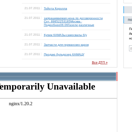
21.07.2011
Тойота Королла
21.07.2011
запрашиваемая цена по договоренности
ПО
Сот: 89852253185Москва ·
Подробнее06.06Газели различные
П
А
21.07.2011
Купим КАМАЗы-самосвалы б/у
н
21.07.2011
Запчасти для германских каров
21.07.2011
Продаю бульдозер КАМАЦУ
Все ДТП »