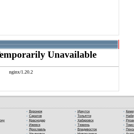
Воронеж
Иркутск
Кеме
Саратов
Тольятти
Набе
ону
Краснодар
Хабаровск
Ряза
Ижевск
Тюмень
Томс
Ярославль
Владивосток
Пенз
Ульяновск
Новокузнецк
Астр