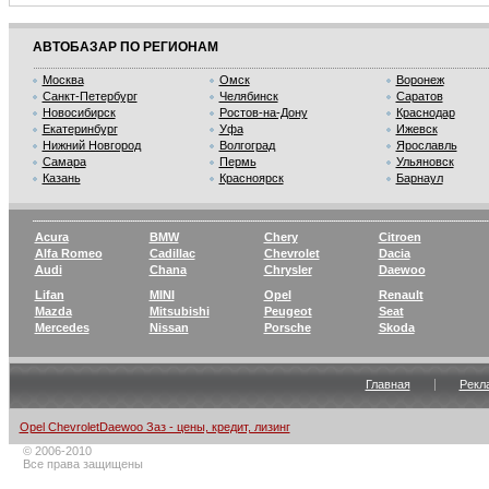
АВТОБАЗАР ПО РЕГИОНАМ
Москва
Омск
Воронеж
Санкт-Петербург
Челябинск
Саратов
Новосибирск
Ростов-на-Дону
Краснодар
Екатеринбург
Уфа
Ижевск
Нижний Новгород
Волгоград
Ярославль
Самара
Пермь
Ульяновск
Казань
Красноярск
Барнаул
Acura
BMW
Chery
Citroen
Alfa Romeo
Cadillac
Chevrolet
Dacia
Audi
Chana
Chrysler
Daewoo
Lifan
MINI
Opel
Renault
Mazda
Mitsubishi
Peugeot
Seat
Mercedes
Nissan
Porsche
Skoda
Главная
Рекл
Opel ChevroletDaewoo Заз - цены, кредит, лизинг
© 2006-2010
Все права защищены