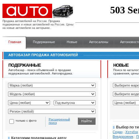
Продажа автомобилей на России.
Продажа
подержанных и новых автомобилей на России. Цены
на новые автомобили на авторынке.
Главная
Подержанные
Новые
Автосалоны
Автоновост
АВТОБАЗАР. ПРОДАЖА АВТОМОБИЛЕЙ
ПОДЕРЖАННЫЕ
НОВЫЕ
Автобазар - поиск объявлений о продаже
Поиск по каталог
подержанных автомобилей. Автопродажа.
сравнения, цены
Расширенный
только с фото
поиск
Выбор по ти
Седан
Хэтчбэк
Внедорожник
П
Категории подержанных авто: