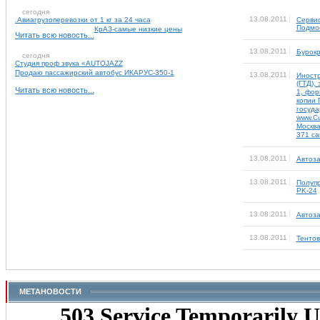
сегодня
13.08.2011
.Авиагрузоперевозки от 1 кг за 24 часа
Сервис
Подмос
КрАЗ-самые низкие цены
Читать всю новость...
13.08.2011
Бурок
сегодня
Студия проф звука «AUTOJAZZ
Продаю пассажирский автобус ИКАРУС-350-1
13.08.2011
Иност
(ГТД),
Читать всю новость...
1, фор
копии 
госуда
www.Cu
Москва
371 са
13.08.2011
Автоза
13.08.2011
Полуп
PK-24
13.08.2011
Автоз
13.08.2011
Тенто
МЕТАНОВОСТИ