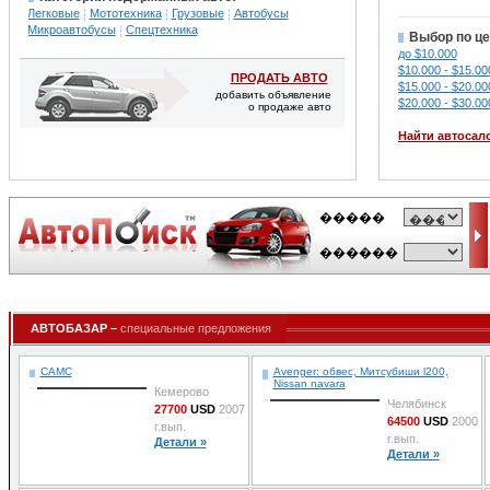
Легковые
Мототехника
Грузовые
Автобусы
Микроавтобусы
Спецтехника
Выбор по це
до $10.000
$10.000 - $15.00
ПРОДАТЬ АВТО
$15.000 - $20.00
добавить объявление
$20.000 - $30.00
о продаже авто
Найти автосал
АВТОБАЗАР –
специальные предложения
CAMC
Avenger: обвес, Митсубиши l200,
Nissan navara
Кемерово
Челябинск
27700
USD
2007
64500
USD
2000
г.вып.
г.вып.
Детали »
Детали »