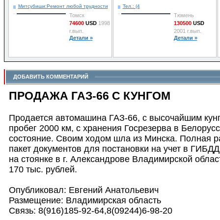
Митсубиши:Ремонт любой трудности
Тел.: (4
Томск
Тюмень
74600
USD
1998
130500
USD
г.вып.
2001 г.вып.
Детали »
Детали »
ДОБАВИТЬ КОММЕНТАРИЙ
ПРОДАЖА ГАЗ-66 С КУНГОМ
Продается автомашина ГАЗ-66, с высочайшим кунго
пробег 2000 км, с хранения Госрезерва в Белорус
состояние. Своим ходом шла из Минска. Полная 
пакет документов для постановки на учет в ГИБДД
на стоянке в г. Александрове Владимирской облас
170 тыс. рублей.
Опубликовал: Евгений Анатольевич
Размещение: Владимирская область
Связь: 8(916)185-92-64,8(09244)6-98-20