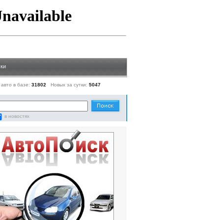
ки
 авто в базе:
31802
Новых за сутки:
5047
в новостях