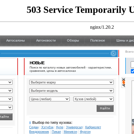
Автосалоны
Автоновости
Обзоры
Полезное
Шины и дис
Всего
НОВЫЕ
Поиск по каталогу новых автомобилей - характеристики,
сравнения, цены в автосалонах
Выбор по типу кузова:
Седан
Хэтчбэк
Купе
Универсал
Кабриолет
Внедорожник
Пикап
Минивэн
Фургон