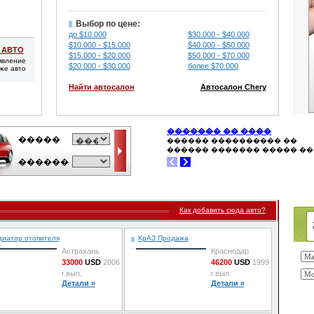
Выбор по цене:
до $10.000
$30.000 - $40.000
$10.000 - $15.000
$40.000 - $50.000
 АВТО
$15.000 - $20.000
$50.000 - $70.000
явление
$20.000 - $30.000
более $70.000
же авто
Найти автосалон
Автосалон Chery
Как добавить сюда авто?
диатор отопителя
КрАЗ Продажа
Астрахань
Краснодар
33000
USD
2006
46200
USD
1999
г.вып.
г.вып.
Детали »
Детали »