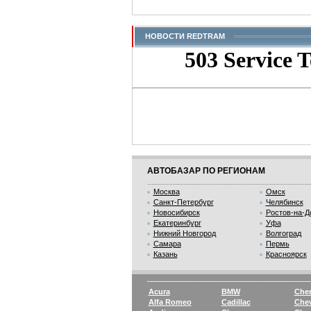
НОВОСТИ REDTRAM
АВТОБАЗАР ПО РЕГИОНАМ
Москва
Омск
Санкт-Петербург
Челябинск
Новосибирск
Ростов-на-Д
Екатеринбург
Уфа
Нижний Новгород
Волгоград
Самара
Пермь
Казань
Красноярск
Acura
BMW
Che
Alfa Romeo
Cadillac
Chev