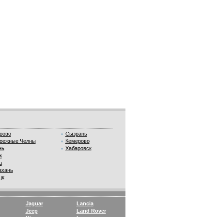
рово
Сызрань
режные Челны
Кемерово
нь
Хабаровск
к
а
ахань
цк
Jaguar
Lancia
Jeep
Land Rover