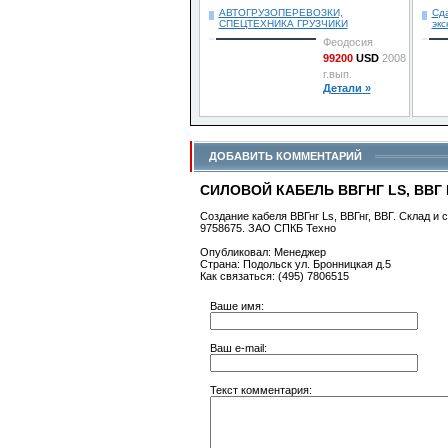
АВТОГРУЗОПЕРЕВОЗКИ,
Сда
СПЕЦТЕХНИКА ГРУЗЧИКИ
эк
Феодосия
99200
USD
2008
г.вып.
Детали »
ДОБАВИТЬ КОММЕНТАРИЙ
СИЛОВОЙ КАБЕЛЬ ВВГНГ LS, ВВГ Н
Создание кабеля ВВГнг Ls, ВВГнг, ВВГ. Склад и 
9758675. ЗАО СПКБ Техно
Опубликовал: Менеджер
Страна: Подольск ул. Бронницкая д.5
Как связаться: (495) 7806515
Ваше имя:
Ваш e-mail:
Текст комментария: