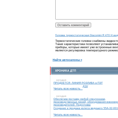
Головка термостатическая Giacomini R 470 H жи
Термостатические головки снабжены жидкост
Такие характеристики позволяют устанавлив
приборы, которые имеют уже встроенные вен
является регулировка температурного режим
Найти автосалоны »
ХРОНИКА ДТП
сегодня
ПРОДАЕТСЯ: ЛИНИЯ РОЗЛИВА в ПЭТ
ДЭУ
Читать всю новость...
сегодня
Обеспечим поставку любой спецтехники,
производственных линий, оборудования южнокор
производителей. Подготовка
Создание и продажа колеса ведущего 55А-32-001
Читать всю новость...