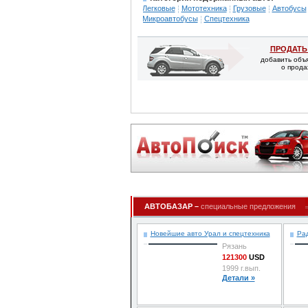
Легковые
Мототехника
Грузовые
Автобусы
Микроавтобусы
Спецтехника
ПРОДАТЬ
добавить объ
о прода
АВТОБАЗАР –
специальные предложения
Новейшие авто Урал и спецтехника
Ра
Рязань
121300
USD
1999 г.вып.
Детали »