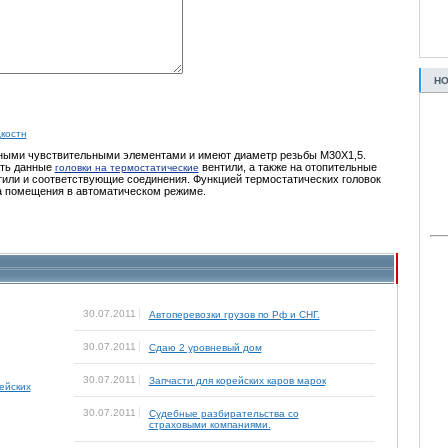
НО
дкостн
ными чувствительными элементами и имеют диаметр резьбы М30Х1,5.
ать данные
вентили, а также на отопительные
головки на термостатические
тили и соответствующие соединения. Функцией термостатических головок
а помещения в автоматическом режиме.
30.07.2011
Автоперевозки грузов по Рф и СНГ.
30.07.2011
Сдаю 2 уровневый дом
30.07.2011
Запчасти для корейских каров марок
ейских
30.07.2011
Судебные разбирательства со
страховыми компаниями.