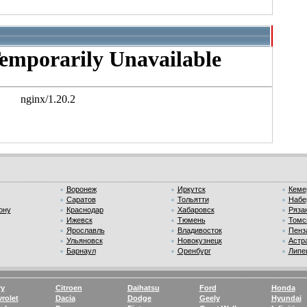
Воронеж
Иркутск
Кеме
Саратов
Тольятти
Набе
ону
Краснодар
Хабаровск
Ряза
Ижевск
Тюмень
Томс
Ярославль
Владивосток
Пенз
Ульяновск
Новокузнецк
Астр
Барнаул
Оренбург
Липе
ry
Citroen
Daihatsu
Ford
Honda
rolet
Dacia
Dodge
Geely
Hyundai