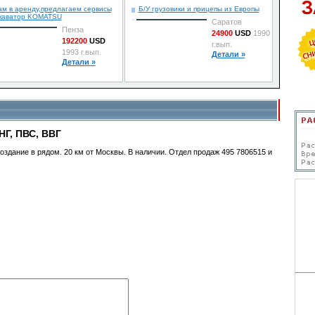
м в аренду,предлагаем сервисы
Б/У грузовики и прицепы из Европы
скаватор KOMATSU
Саратов
Пенза
24900
USD
1990
192200
USD
г.вып.
1993 г.вып.
Детали »
Детали »
Г, ПВС, ВВГ
создание в рядом. 20 км от Москвы. В наличии. Отдел продаж 495 7806515 и