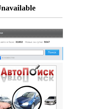
ки
 авто в базе:
31802
Новых за сутки:
5047
в новостях