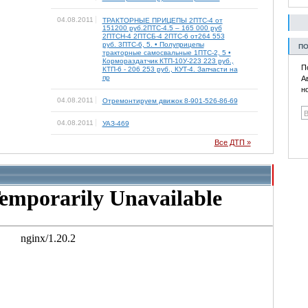
04.08.2011
ТРАКТОРНЫЕ ПРИЦЕПЫ 2ПТС-4 от
151200 руб.2ПТС-4.5 – 165 000 руб
2ПТСН-4 2ПТСБ-4 2ПТС-6 от264 553
руб. 3ПТС-6, 5. • Полуприцепы
ПО
тракторные самосвальные 1ПТС-2, 5 •
Кормораздатчик КТП-10У-223 223 руб.,
П
КТП-6 - 206 253 руб., КУТ-4. Запчасти на
пр
А
н
04.08.2011
Отремонтируем движок 8-901-526-86-69
04.08.2011
УАЗ-469
Все ДТП »