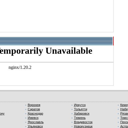
Воронеж
Иркутск
Кеме
Саратов
Тольятти
Набе
ону
Краснодар
Хабаровск
Ряза
Ижевск
Тюмень
Томс
Ярославль
Владивосток
Пенз
Ульяновск
Новокузнецк
Астр