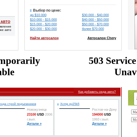
Выбор по цене:
до $10.000
$30.000 - $40.000
$10.000 - $15.000
$40.000 - $50.000
 АВТО
$15.000 - $20.000
$50.000 - $70.000
явление
$20.000 - $30.000
более $70.000
же авто
Найти автосалон
Автосалон Chery
Как добавить сюда авто?
енда строй подъемников
Xcmg qy25k5
Новокузнецк
Ростов-на-Дону
23100
USD
2006
194000
USD
г.вып.
1993 г.вып.
Детали »
Детали »