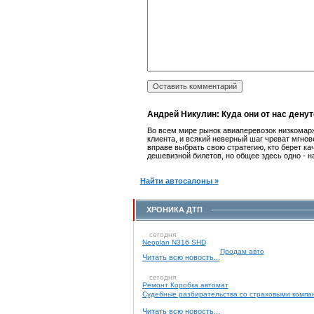
Андрей Никулин: Куда они от нас денут
Во всем мире рынок авиаперевозок низкомарж
клиента, и всякий неверный шаг чреват мгн
вправе выбрать свою стратегию, кто берет ка
дешевизной билетов, но общее здесь одно - н
Найти автосалоны »
ХРОНИКА ДТП
сегодня
Neoplan N316 SHD
Продам авто
Читать всю новость...
сегодня
Ремонт Коробка автомат
Судебные разбирательства со страховыми компа
Читать всю новость...