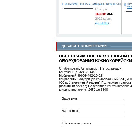
Мксм-800, кмз-012, амкодор, hsW,lokust
Гр
тел
Самара
163500
USD
2002 г.вып.
Детали »
ДОБАВИТЬ КОММЕНТАРИЙ
ОБЕСПЕЧИМ ПОСТАВКУ ЛЮБОЙ С
ОБОРУДОВАНИЯ ЮЖНОКОРЕЙСКИХ
Опубликовал: Автоимпорт, Петрозаводск
Контакты: (4232) 682602
Мобильный: 8-902-482-26-02
прирастить Полуприцеп самосвальный 25т., 2003
000 руб. (наличный расчет) Полуприцеп самосва
(наличный расчет) Полуприцеп контейнеровоз 4
ширина постели от 2450 до 3500
Ваше имя:
Ваш e-mail:
Текст комментария: