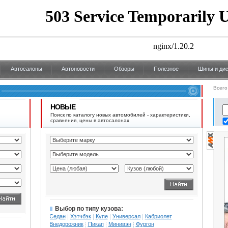
Автосалоны
Автоновости
Обзоры
Полезное
Шины и дис
Всего
НОВЫЕ
Поиск по каталогу новых автомобилей - характеристики,
сравнения, цены в автосалонах
Выбор по типу кузова:
Седан
Хэтчбэк
Купе
Универсал
Кабриолет
Внедорожник
Пикап
Минивэн
Фургон