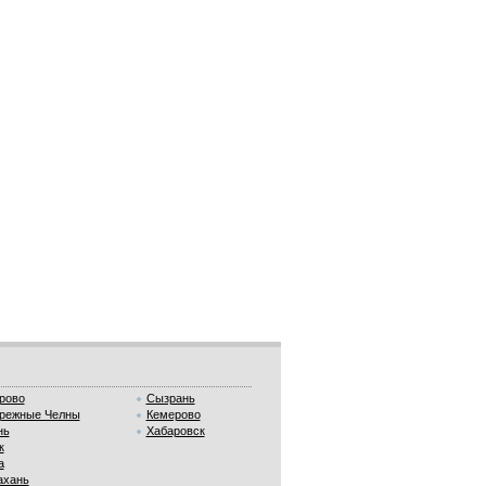
рово
Сызрань
режные Челны
Кемерово
нь
Хабаровск
к
а
ахань