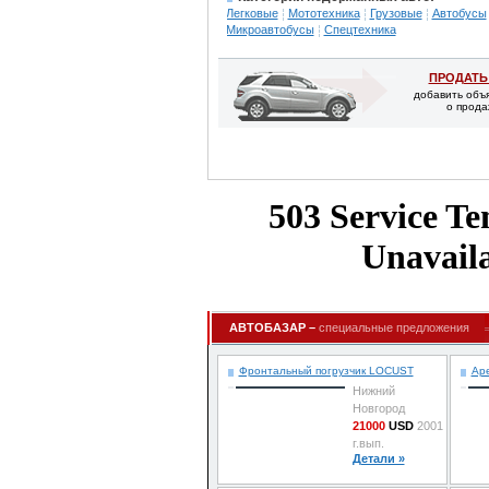
Легковые
Мототехника
Грузовые
Автобусы
Микроавтобусы
Спецтехника
ПРОДАТЬ
добавить объ
о прода
АВТОБАЗАР –
специальные предложения
Фронтальный погрузчик LOCUST
Ар
Нижний
Новгород
21000
USD
2001
г.вып.
Детали »