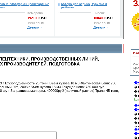
узовые платформы Транспортные
Катера для отдыха, туризма и
еги
рыбалки
Кемерово
Липецк
192100
USD
100400
USD
1990 г.вып.
1992 г.вып.
Детали »
Детали »
ПЕЦТЕХНИКИ, ПРОИЗВОДСТВЕННЫХ ЛИНИЙ,
 ПРОИЗВОДИТЕЛЕЙ. ПОДГОТОВКА
 г Грузоподъемность 25 тонн, Бъем кузова 18 м3 Фактическая цена: 730
льный 25т., 2003 г Бъем кузова 18 м3 Текущая цена: 730 000 руб.
0 фут. Запрашиваемая цена: 400000руб.(наличный расчет) Тралы 45 тонн,