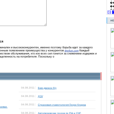
НО
ся
инален и высококонкурентен, именно поэтому борьба идет за каждого
овенным появлением преимущества у конкурентов
Каждый
dro4un.com
чеством обслуживания, кто изо всех сил гонится за снижением издержек и
ацеленность на потребителя. Поскольку о
04.08.2011
Бмв движок б/у
04.08.2011
ДЭУ
04.08.2011
Страховая стамотология Генри Кларка
ниями.
04.08.2011
Автоперевозки грузов по Рф и СНГ.