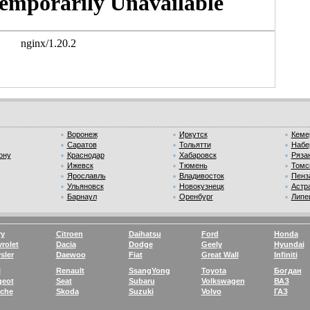
Воронеж
Иркутск
Кеме
Саратов
Тольятти
Набе
ону
Краснодар
Хабаровск
Ряза
Ижевск
Тюмень
Томс
Ярославль
Владивосток
Пенз
Ульяновск
Новокузнецк
Астр
Барнаул
Оренбург
Липе
ry
Citroen
Daihatsu
Ford
Honda
rolet
Dacia
Dodge
Geely
Hyundai
sler
Daewoo
Fiat
Great Wall
Infiniti
l
Renault
SsangYong
Toyota
Богдан
geot
Seat
Subaru
Volkswagen
ВАЗ
sche
Skoda
Suzuki
Volvo
ГАЗ