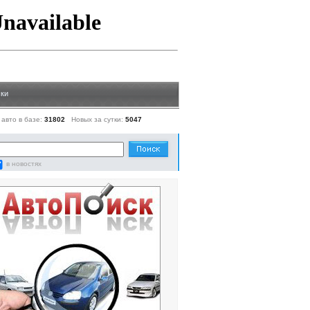
ки
 авто в базе:
31802
Новых за сутки:
5047
в новостях