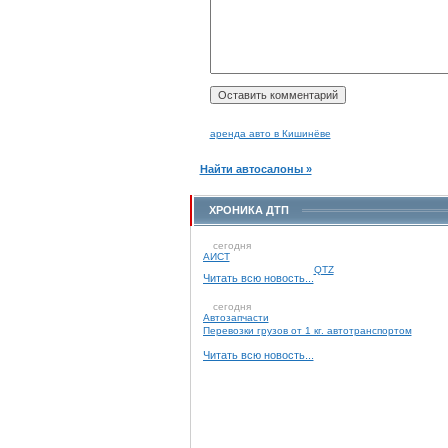
аренда авто в Кишинёве
Найти автосалоны »
ХРОНИКА ДТП
сегодня
АИСТ
QTZ
Читать всю новость...
сегодня
Автозапчасти
Перевозки грузов от 1 кг. автотранспортом
Читать всю новость...