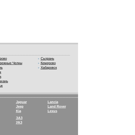
рово
Сызрань
режные Челны
Кемерово
нь
Хабаровск
к
а
ахань
цк
Jaguar
Lancia
Jeep
Land Rover
Kia
Lexus
ЗАЗ
УАЗ