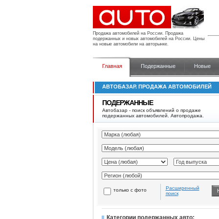
Продажа автомобилей на России.
Продажа
подержанных и новых автомобилей на России. Цены
на новые автомобили на авторынке.
Главная
Подержанные
Новые
АВТОБАЗАР. ПРОДАЖА АВТОМОБИЛЕЙ
ПОДЕРЖАННЫЕ
Автобазар - поиск объявлений о продаже
подержанных автомобилей. Автопродажа.
Расширенный
только с фото
поиск
Категории подержанных авто: