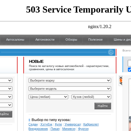
Автосалоны
Автоновости
Обзоры
Полезное
Шины и дис
Всего
НОВЫЕ
Поиск по каталогу новых автомобилей - характеристики,
сравнения, цены в автосалонах
Выбор по типу кузова:
Седан
Хэтчбэк
Купе
Универсал
Кабриолет
Внедорожник
Пикап
Минивэн
Фургон