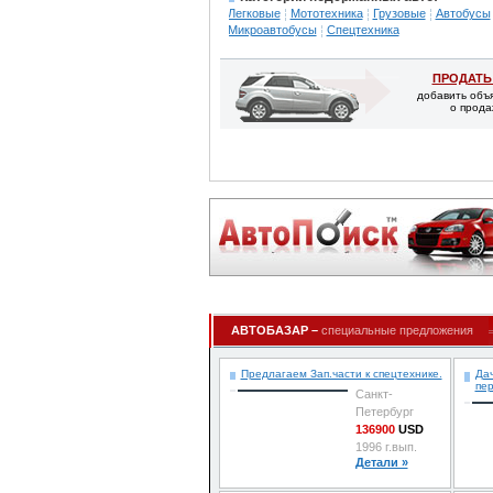
Легковые
Мототехника
Грузовые
Автобусы
Микроавтобусы
Спецтехника
ПРОДАТЬ
добавить объ
о прода
АВТОБАЗАР –
специальные предложения
Предлагаем Зап.части к спецтехнике.
Да
пе
Санкт-
Петербург
136900
USD
1996 г.вып.
Детали »