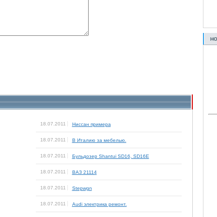
НО
18.07.2011
Ниссан примера
18.07.2011
В Италию за мебелью.
18.07.2011
Бульдозер Shantui SD16, SD16E
18.07.2011
ВАЗ 21114
18.07.2011
Stepwgn
18.07.2011
Audi электрика ремонт.