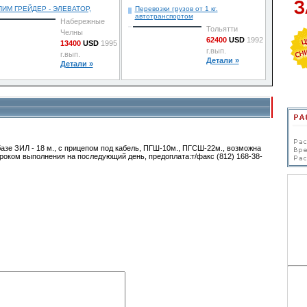
ПИМ ГРЕЙДЕР - ЭЛЕВАТОР,
Перевозки грузов от 1 кг.
автотранспортом
Набережные
Тольятти
Челны
62400
USD
1992
13400
USD
1995
г.вып.
г.вып.
Детали »
Детали »
азе ЗИЛ - 18 м., с прицепом под кабель, ПГШ-10м., ПГСШ-22м., возможна
сроком выполнения на последующий день, предоплата:т/факс (812) 168-38-