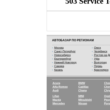
АВТОБАЗАР ПО РЕГИОНАМ
Москва
Омск
Санкт-Петербург
Челябинск
Новосибирск
Ростов-на-Д
Екатеринбург
Уфа
Нижний Новгород
Волгоград
Самара
Пермь
Казань
Красноярск
Acura
BMW
Che
Alfa Romeo
Cadillac
Chev
Audi
Chana
Chry
Lifan
MINI
Ope
Mazda
Mitsubishi
Peu
Mercedes
Nissan
Por