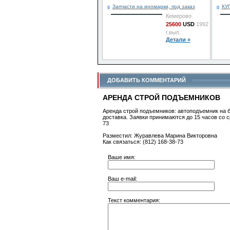
Запчасти на иномарки, под заказ
КУ
Кемерово
25600
USD
1992
г.вып.
Детали »
ДОБАВИТЬ КОММЕНТАРИЙ
АРЕНДА СТРОЙ ПОДЪЕМНИКОВ
Аренда строй подъемников: автоподъемник на б
доставка. Заявки принимаются до 15 часов со 
73
Разместил: Журавлева Марина Викторовна
Как связаться: (812) 168-38-73
Ваше имя:
Ваш e-mail:
Текст комментария: