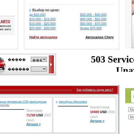
Выбор по цене:
до $10.000
$30.000 - $40.000
$10.000 - $15.000
$40.000 - $50.000
 АВТО
$15.000 - $20.000
$50.000 - $70.000
явление
$20.000 - $30.000
более $70.000
же авто
Найти автосалон
Автосалон Chery
Как добавить сюда авто?
чные перевозки СПб,квартирные
Автобусы Mercedes
реезды
Кировогорад
Краснодар
10400
USD
2006
71700
USD
2007
г.вып.
г.вып.
Детали »
Детали »