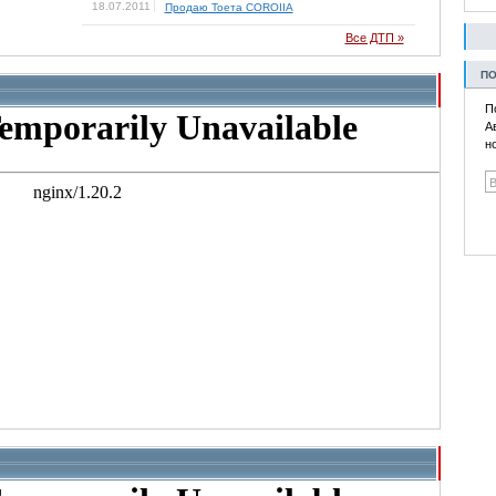
18.07.2011
Продаю Тоета COROIIA
Все ДТП »
ПО
П
А
н