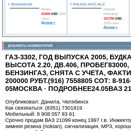
Автозапчастим
Бдм 4х4п, аду-6, дм -6
Казань
Нижний
41500
USD
1999
Новгород
г.вып.
151700
USD
Детали »
2005 г.вып.
Детали »
ДОБАВИТЬ КОММЕНТАРИЙ
ГАЗ-3302, ГОД ВЫПУСКА 2005, БУДК
ВЫСОТА 2.20, ДВ.406, ПРОБЕГ83000,
БЕНЗИНГАЗ, СНЯТА С УЧЕТА, ФАКТ
200000 РУБТ.(916) 7558805 СОТ: 8-916
05МОСКВА · ПОДРОБНЕЕ24.05ВАЗ 21
Опубликовал: Данила, Челябинск
Как связяаться: (8351) 7301819
Мобильный: 8 908 057 83 61
Срочно продам ВАЗ 21099 конец 1997 г.в. Инжекто
зимняя резина (nokian), сигнализация, МР3, хорош