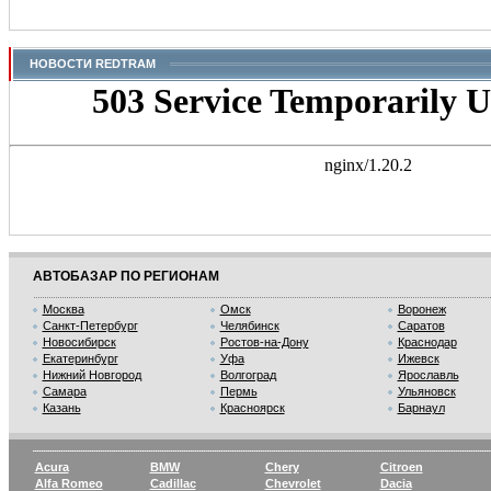
НОВОСТИ REDTRAM
АВТОБАЗАР ПО РЕГИОНАМ
Москва
Омск
Воронеж
Санкт-Петербург
Челябинск
Саратов
Новосибирск
Ростов-на-Дону
Краснодар
Екатеринбург
Уфа
Ижевск
Нижний Новгород
Волгоград
Ярославль
Самара
Пермь
Ульяновск
Казань
Красноярск
Барнаул
Acura
BMW
Chery
Citroen
Alfa Romeo
Cadillac
Chevrolet
Dacia