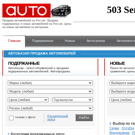
Продажа автомобилей на России.
Продажа
подержанных и новых автомобилей на России. Цены
на новые автомобили на авторынке.
Главная
Подержанные
Новые
Автосалоны
Автоновост
АВТОБАЗАР. ПРОДАЖА АВТОМОБИЛЕЙ
ПОДЕРЖАННЫЕ
НОВЫЕ
Автобазар - поиск объявлений о продаже
Поиск по каталог
подержанных автомобилей. Автопродажа.
сравнения, цены
Расширенный
только с фото
поиск
Выбор по ти
Седан
Хэтчбэк
Внедорожник
П
Категории подержанных авто: