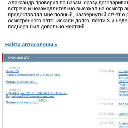
Александр проверив по базам, сразу договарива
встрече и незамедлительно выезжал на осмотр а
предоставлял мне полный, развёрнутый отчёт о 
осмотренного авто. Искали долго, почти 3-и недел
подбора был довольно жесткий...
Найти автосалоны »
ХРОНИКА ДТП
сегодня
27.07.2011
Solar-555
Возьм
автомо
.Авиагрузоперевозки от 1 кг за 24 часа
Витали
55 Сот
Читать всю новость...
Подро
(старе
сегодня
технич
Т.(884371) 47329 Сот: 89274211421Казань ·
перео
Подробнее15.05Челябинск-москва
Газель
Читать всю новость...
27.07.2011
ТОСО
27.07.2011
Запча
27.07.2011
Сдам в
экска