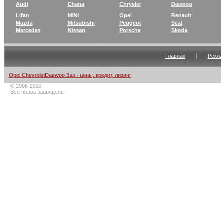
Audi
Chana
Chrysler
Daewoo
Lifan
MINI
Opel
Renault
Mazda
Mitsubishi
Peugeot
Seat
Mercedes
Nissan
Porsche
Skoda
Главная
Рекл
Opel ChevroletDaewoo Заз - цены, кредит, лизинг
© 2006-2010
Все права защищены