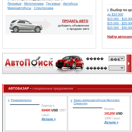
Легковые
Мототехника
Грузовые
Автобусы
Микроавтобусы
Спецтехника
Выбор по це
до $10.000
$10.000 - $15.00
ПРОДАТЬ АВТО
$15.000 - $20.00
добавить объявление
$20.000 - $30.00
о продаже авто
Найти автосал
АВТОБАЗАР –
специальные предложения
Ремкомплекты
Заказ микроавтобусов Mercedes
Спринтер
Барнаул
Казань
59400
USD
1997
191200
USD
г.вып.
1990 г.вып.
Детали »
Детали »