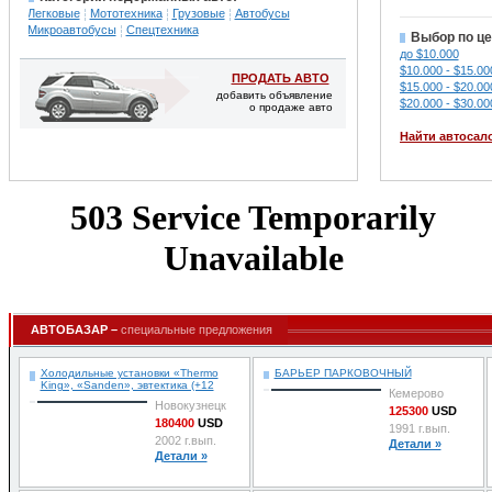
Легковые
Мототехника
Грузовые
Автобусы
Микроавтобусы
Спецтехника
Выбор по це
до $10.000
$10.000 - $15.00
ПРОДАТЬ АВТО
$15.000 - $20.00
добавить объявление
$20.000 - $30.00
о продаже авто
Найти автосал
АВТОБАЗАР –
специальные предложения
Холодильные установки «Thermo
БАРЬЕР ПАРКОВОЧНЫЙ
King», «Sanden», эвтектика (+12
Кемерово
Новокузнецк
125300
USD
180400
USD
1991 г.вып.
2002 г.вып.
Детали »
Детали »