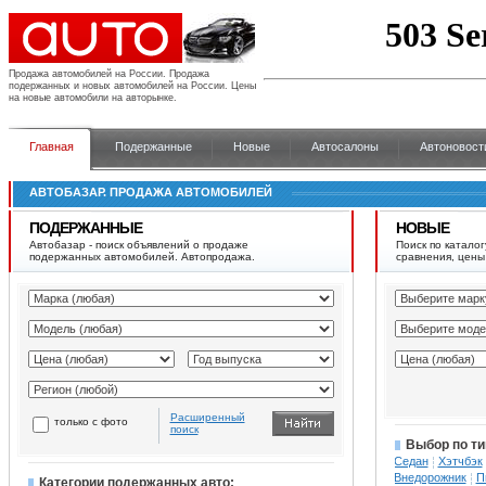
Продажа автомобилей на России.
Продажа
подержанных и новых автомобилей на России. Цены
на новые автомобили на авторынке.
Главная
Подержанные
Новые
Автосалоны
Автоновост
АВТОБАЗАР. ПРОДАЖА АВТОМОБИЛЕЙ
ПОДЕРЖАННЫЕ
НОВЫЕ
Автобазар - поиск объявлений о продаже
Поиск по каталог
подержанных автомобилей. Автопродажа.
сравнения, цены
Расширенный
только с фото
поиск
Выбор по ти
Седан
Хэтчбэк
Внедорожник
П
Категории подержанных авто: