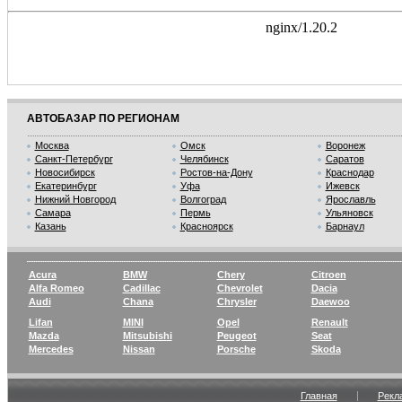
АВТОБАЗАР ПО РЕГИОНАМ
Москва
Омск
Воронеж
Санкт-Петербург
Челябинск
Саратов
Новосибирск
Ростов-на-Дону
Краснодар
Екатеринбург
Уфа
Ижевск
Нижний Новгород
Волгоград
Ярославль
Самара
Пермь
Ульяновск
Казань
Красноярск
Барнаул
Acura
BMW
Chery
Citroen
Alfa Romeo
Cadillac
Chevrolet
Dacia
Audi
Chana
Chrysler
Daewoo
Lifan
MINI
Opel
Renault
Mazda
Mitsubishi
Peugeot
Seat
Mercedes
Nissan
Porsche
Skoda
Главная
Рекл