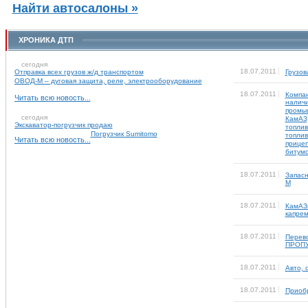
Найти автосалоны »
ХРОНИКА ДТП
сегодня
18.07.2011
Отправка всех грузов ж/д транспортом
Грузов
ОВОД-М – дуговая защита, реле, электрооборудование
18.07.2011
Компан
Читать всю новость...
наличи
промы
сегодня
КамАЗ,
Экскаватор-погрузчик продаю
топлив
Погрузчик Sumitomo
топлив
Читать всю новость...
прицеп
битумо
18.07.2011
Запасн
М
18.07.2011
КамАЗы
капре
18.07.2011
Перево
ПРОПУ
18.07.2011
Авто, 
18.07.2011
Приобр