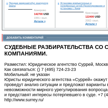
Продаю микроавтобус ssangyong
Установка компьютерных и
istana
телефонных сетей.Проектирование и
установка г. Киев
Кемерово
Краснодар
142700
USD
122400
USD
1991 г.вып.
2002 г.вып.
Детали »
Детали »
ДОБАВИТЬ КОММЕНТАРИЙ
СУДЕБНЫЕ РАЗБИРАТЕЛЬСТВА СО 
КОМПАНИЯМИ.
Разместил: Юридическое агентство Суррей, Моск
Как связяаться: () 7 (495) 724-23-23
Мобильный: не указан
Юристы юридического агентства «Суррей» окажут
проведут анализ ситуации и предложат варианты
невозможности мирного урегулирования вопросца
и представят интересы потерпевшего в суде. +7 (4
http://www.surrey.ru/