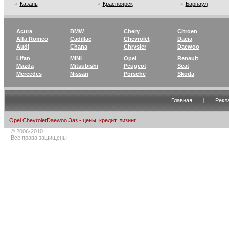
Казань
Красноярск
Барнаул
Acura
BMW
Chery
Citroen
Alfa Romeo
Cadillac
Chevrolet
Dacia
Audi
Chana
Chrysler
Daewoo
Lifan
MINI
Opel
Renault
Mazda
Mitsubishi
Peugeot
Seat
Mercedes
Nissan
Porsche
Skoda
Главная
Рекл
Opel ChevroletDaewoo Заз - цены, кредит, лизинг
© 2006-2010
Все права защищены