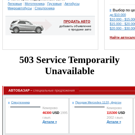
Легковые
Мототехника
Грузовые
Автобусы
Микроавтобусы
Спецтехника
Выбор по це
до $10.000
$10.000 - $15.00
ПРОДАТЬ АВТО
$15.000 - $20.00
добавить объявление
$20.000 - $30.00
о продаже авто
Найти автосал
АВТОБАЗАР –
специальные предложения
Спецтехника
Продам Mercedes 1120, фургон
Кемерово
Кемерово
46300
USD
1995
115300
USD
г.вып.
2002 г.вып.
Детали »
Детали »