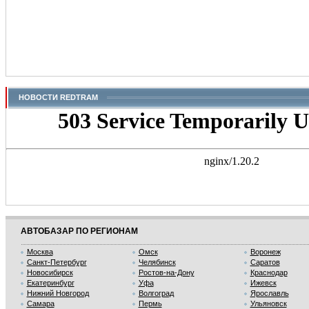
НОВОСТИ REDTRAM
АВТОБАЗАР ПО РЕГИОНАМ
Москва
Омск
Воронеж
Санкт-Петербург
Челябинск
Саратов
Новосибирск
Ростов-на-Дону
Краснодар
Екатеринбург
Уфа
Ижевск
Нижний Новгород
Волгоград
Ярославль
Самара
Пермь
Ульяновск