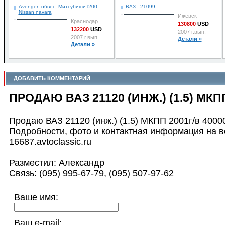
Avenger: обвес, Митсубиши l200,
ВАЗ - 21099
Nissan navara
Ижевск
Краснодар
130800
USD
132200
USD
2007 г.вып.
2007 г.вып.
Детали »
Детали »
ДОБАВИТЬ КОММЕНТАРИЙ
ПРОДАЮ ВАЗ 21120 (ИНЖ.) (1.5) МКП
Продаю ВАЗ 21120 (инж.) (1.5) МКПП 2001г/в 40000
Подробности, фото и контактная информация на ве
16687.avtoclassic.ru
Разместил: Александр
Связь: (095) 995-67-79, (095) 507-97-62
Ваше имя:
Ваш e-mail: