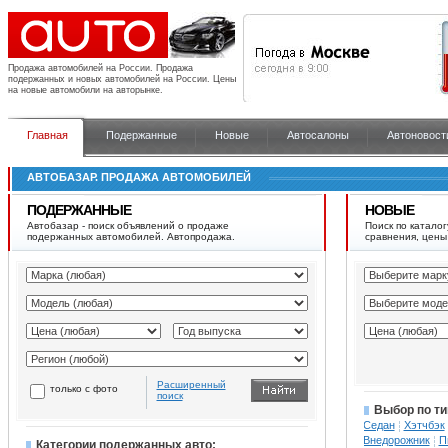
Продажа автомобилей на России.
Продажа
подержанных и новых автомобилей на России. Цены
на новые автомобили на авторынке.
Главная
Подержанные
Новые
Автосалоны
Автоновост
АВТОБАЗАР. ПРОДАЖА АВТОМОБИЛЕЙ
ПОДЕРЖАННЫЕ
НОВЫЕ
Автобазар - поиск объявлений о продаже
Поиск по каталог
подержанных автомобилей. Автопродажа.
сравнения, цены
Расширенный
только с фото
поиск
Выбор по ти
Седан
Хэтчбэк
Внедорожник
П
Категории подержанных авто: