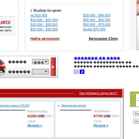
Выбор по цене:
до $10.000
$30.000 - $40.000
$10.000 - $15.000
$40.000 - $50.000
 АВТО
$15.000 - $20.000
$50.000 - $70.000
явление
$20.000 - $30.000
более $70.000
же авто
Найти автосалон
Автосалон Chery
Как добавить сюда авто?
мосвал камаз 65115
Эвакуация каров
Кировогорад
Челябинск
63200
USD
2007
97700
USD
2003
г.вып.
г.вып.
Детали »
Детали »