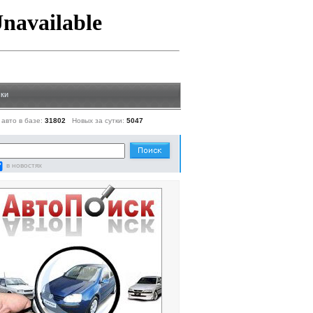
ки
 авто в базе:
31802
Новых за сутки:
5047
в новостях