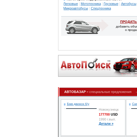
Легковые
Мототехника
Грузовые
Автобусы
Микроавтобусы
Спецтехника
ПРОДАТЬ
добавить объ
о прода
АВТОБАЗАР –
специальные предложения
Бмв движок б/у
Са
Новокузнецк
177700
USD
1990 г.вып.
Детали »