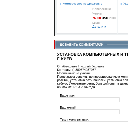
Коммерческое предложение
Удм
Набережные
Челны
76000
USD
2010
г.вып.
Детали »
ДОБАВИТЬ КОММЕНТАРИЙ
УСТАНОВКА КОМПЬЮТЕРНЫХ И Т
Г. КИЕВ
Опубликовал: Николай, Украина
Контакты: () 380674037037
Мобильный: не указан
Предлагаем сервисы по проектированию и монт
розеток, установка патч-панелей, установка с
кабеля. Умеренные цены, большой опыт в данно
050857 от 17.03.2006 года
Ваше имя:
Ваш e-mail:
Текст комментария: