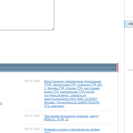
НО
26.07.2011
Иностранные таможенные декларации
(ГТД), экспортные ГТД, эталоны ГТД, EX-
1, формы ГТД, бланки ГТД, настоящие
копии ГТД, наполнение ГТД для 93
государств мира - скачать на
www.CustomsDocs.RuТ.(495) 1234567
Москва · Подробнее12.11МАЗ 5516А5-
10
371 самосвал,
26.07.2011
Продадим дизельное горючее, мазут,
REBCO - FOB, CI
26.07.2011
Коврики в салон и багажник на любые
авто