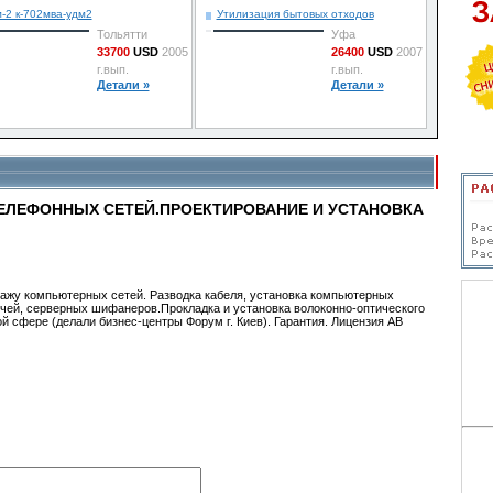
-2 к-702мва-удм2
Утилизация бытовых отходов
Тольятти
Уфа
33700
USD
2005
26400
USD
2007
г.вып.
г.вып.
Детали »
Детали »
ЕЛЕФОННЫХ СЕТЕЙ.ПРОЕКТИРОВАНИЕ И УСТАНОВКА
ажу компьютерных сетей. Разводка кабеля, установка компьютерных
вичей, серверных шифанеров.Прокладка и установка волоконно-оптического
й сфере (делали бизнес-центры Форум г. Киев). Гарантия. Лицензия АВ