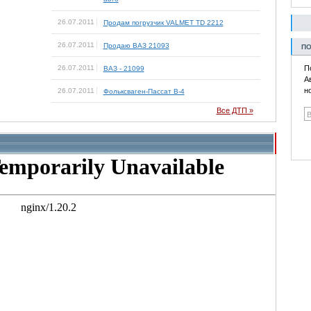
26.07.2011
Продам погрузчик VALMET TD 2212
26.07.2011
Продаю ВАЗ 21093
ПО
26.07.2011
П
ВАЗ - 21099
А
н
26.07.2011
Фольксваген-Пассат В-4
Все ДТП »