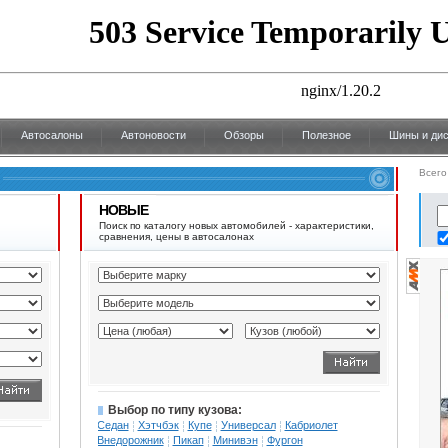
Автосалоны
Автоновости
Обзоры
Полезное
Шины и дис
Всего
НОВЫЕ
Поиск по каталогу новых автомобилей - характеристики,
сравнения, цены в автосалонах
Выбор по типу кузова:
Седан
Хэтчбэк
Купе
Универсал
Кабриолет
Внедорожник
Пикап
Минивэн
Фургон