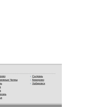
рово
Сызрань
режные Челны
Кемерово
нь
Хабаровск
к
а
ахань
цк