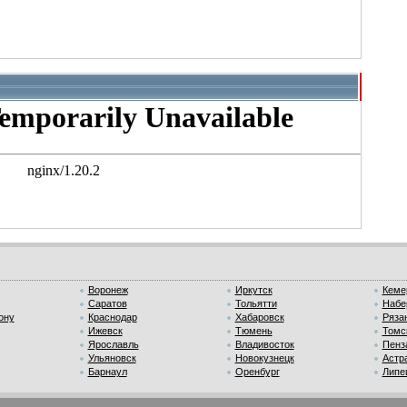
Воронеж
Иркутск
Кеме
Саратов
Тольятти
Набе
ону
Краснодар
Хабаровск
Ряза
Ижевск
Тюмень
Томс
Ярославль
Владивосток
Пенз
Ульяновск
Новокузнецк
Астр
Барнаул
Оренбург
Липе