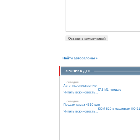
Найти автосалоны »
ХРОНИКА ДТП
сегодня
Автогидроподъемники
ГАЗ-М1 продаю
Читать всю новость...
сегодня
Продам камаз 4310 кунг
КОМ 829 к машинкам КО-5
Читать всю новость...